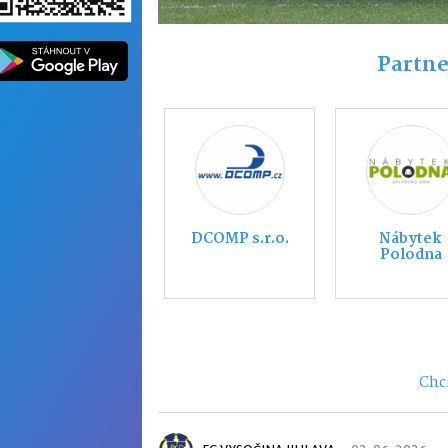
Partne
MITSUBISHI
MARIAN V
TŘEBÍČ
Chci