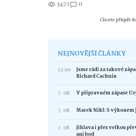
3472
0
Chcete přispět do
NEJNOVĚJŠÍ ČLÁNKY
12:00
Jsme rádi za takové zápa
Richard Cachnín
7. 08.
V přípravném zápase U15
7. 08.
Marek Nikl: S výkonem j
7. 08.
Jihlava i přes velkou p
ani bod