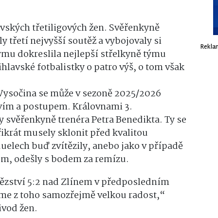
avských třetiligových žen. Svěřenkyně
 třetí nejvyšší soutěž a vybojovaly si
Rekla
ýmu dokreslila nejlepší střelkyně týmu
hlavské fotbalistky o patro výš, o tom však
 Vysočina se může v sezoně 2025/2026
tvím a postupem. Královnami 3.
y svěřenkyně trenéra Petra Benedikta. Ty se
ikrát musely sklonit před kvalitou
uelech buď zvítězily, anebo jako v případě
em, odešly s bodem za remízu.
tězství 5:2 nad Zlínem v předposledním
áme z toho samozřejmě velkou radost,“
ivod žen.