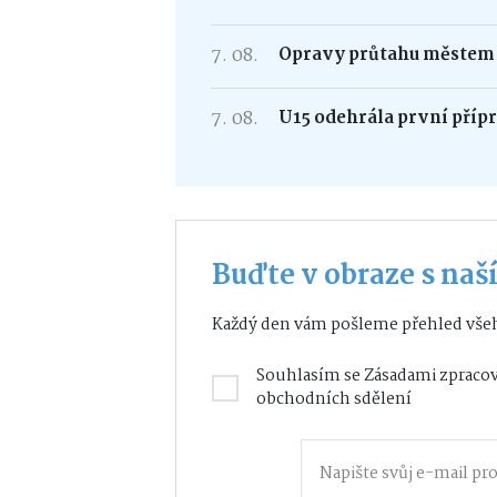
7. 08.
Opravy průtahu městem –
7. 08.
U15 odehrála první příp
Buďte v obraze s na
Každý den vám pošleme přehled všeh
Souhlasím se
Zásadami zpracov
obchodních sdělení