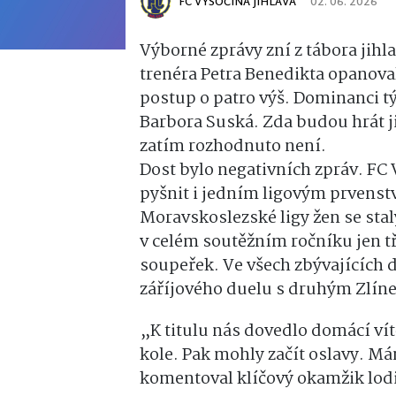
FC VYSOČINA JIHLAVA
02. 06. 2026
Výborné zprávy zní z tábora jihl
trenéra Petra Benedikta opanovaly
postup o patro výš. Dominanci t
Barbora Suská. Zda budou hrát ji
zatím rozhodnuto není.
Dost bylo negativních zpráv. FC
pyšnit i jedním ligovým prvens
Moravskoslezské ligy žen se stal
v celém soutěžním ročníku jen tř
soupeřek. Ve všech zbývajících d
záříjového duelu s druhým Zlín
„K titulu nás dovedlo domácí ví
kole. Pak mohly začít oslavy. M
komentoval klíčový okamžik lod