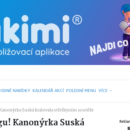
ODNÉ NABÍDKY
KALENDÁŘ AKCÍ
POLEDNÍ MENU
VÍCE
! Kanonýrka Suská kralovala střelkyním soutěže
ligu! Kanonýrka Suská
Rekla