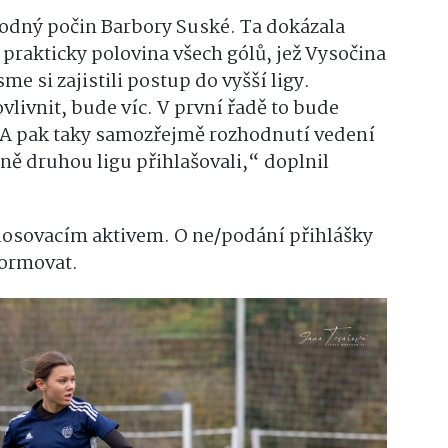
odný počin Barbory Suské. Ta dokázala
 prakticky polovina všech gólů, jež Vysočina
me si zajistili postup do vyšší ligy.
vlivnit, bude víc. V první řadě to bude
. A pak taky samozřejmě rozhodnutí vedení
ě druhou ligu přihlašovali,“ doplnil
 losovacím aktivem. O ne/podání přihlášky
formovat.