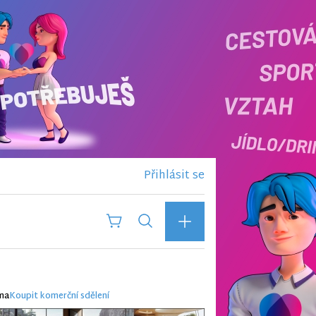
Přihlásit se
ma
Koupit komerční sdělení