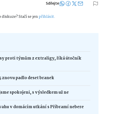
Sdílejte
 diskuze? Stačí se jen
přihlásit.
sy proti týmům z extraligy, říká útočník
 znovu padlo deset branek
sme spokojeni, s výsledkem už ne
řevahu v domácím utkání s Příbramí nebere