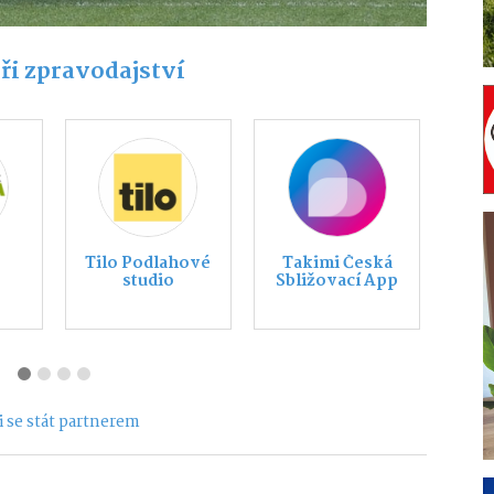
ři zpravodajství
LK
KIA Třebíč
ADomov
 se stát partnerem