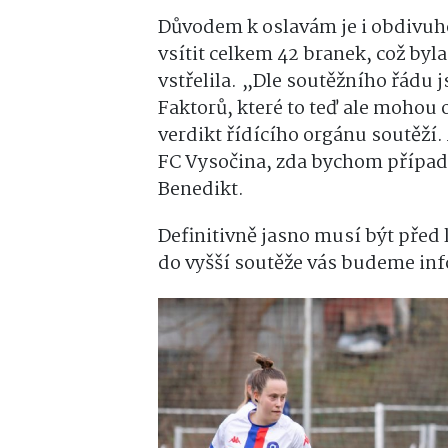
Důvodem k oslavám je i obdivuh
vsítit celkem 42 branek, což byla
vstřelila. „Dle soutěžního řádu js
Faktorů, které to teď ale mohou o
verdikt řídícího orgánu soutěží
FC Vysočina, zda bychom případn
Benedikt.
Definitivně jasno musí být před
do vyšší soutěže vás budeme in