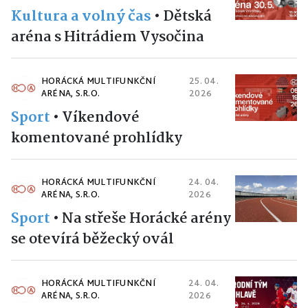
Kultura a volný čas
•
Dětská
aréna s Hitrádiem Vysočina
HORÁCKÁ MULTIFUNKČNÍ
25. 04.
ARÉNA, S.R.O.
2026
Sport
•
Víkendové
komentované prohlídky
HORÁCKÁ MULTIFUNKČNÍ
24. 04.
ARÉNA, S.R.O.
2026
Sport
•
Na střeše Horácké arény
se otevírá běžecký ovál
HORÁCKÁ MULTIFUNKČNÍ
24. 04.
ARÉNA, S.R.O.
2026