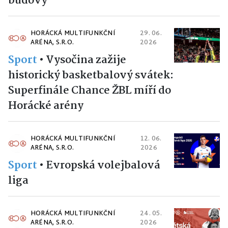
budovy
HORÁCKÁ MULTIFUNKČNÍ
29. 06.
ARÉNA, S.R.O.
2026
Sport
•
Vysočina zažije
historický basketbalový svátek:
Superfinále Chance ŽBL míří do
Horácké arény
HORÁCKÁ MULTIFUNKČNÍ
12. 06.
ARÉNA, S.R.O.
2026
Sport
•
Evropská volejbalová
liga
HORÁCKÁ MULTIFUNKČNÍ
24. 05.
ARÉNA, S.R.O.
2026