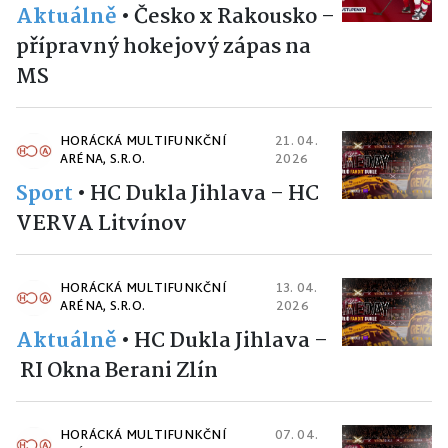
Aktuálně
•
Česko x Rakousko –
přípravný hokejový zápas na
MS
HORÁCKÁ MULTIFUNKČNÍ
21. 04.
ARÉNA, S.R.O.
2026
Sport
•
HC Dukla Jihlava – HC
VERVA Litvínov
HORÁCKÁ MULTIFUNKČNÍ
13. 04.
ARÉNA, S.R.O.
2026
Aktuálně
•
HC Dukla Jihlava –
RI Okna Berani Zlín
HORÁCKÁ MULTIFUNKČNÍ
07. 04.