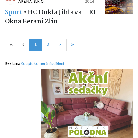
ARÉNA, S.R.O.
2026
Sport
•
HC Dukla Jihlava – RI
Okna Berani Zlín
«
‹
1
2
›
»
Reklama
Koupit komerční sdělení