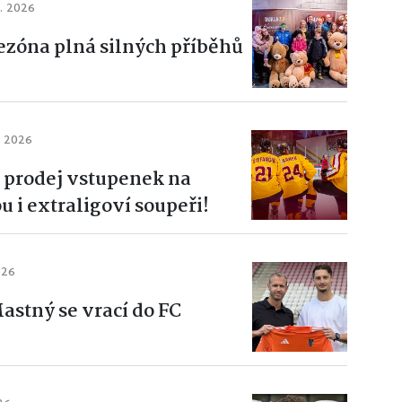
7. 2026
zóna plná silných příběhů
. 2026
e prodej vstupenek na
u i extraligoví soupeři!
026
stný se vrací do FC