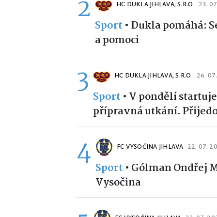
2
HC DUKLA JIHLAVA, S.R.O.
23. 0
Sport
•
Dukla pomáhá: Se
a pomoci
3
HC DUKLA JIHLAVA, S.R.O.
26. 07
Sport
•
V pondělí startuj
přípravná utkání. Přijedo
4
FC VYSOČINA JIHLAVA
22. 07. 2
Sport
•
Gólman Ondřej Ma
Vysočina