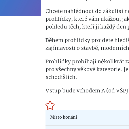
Chcete nahlédnout do zákulisí 
prohlídky, které vám ukážou, jak 
pohledu těch, kteří ji každý den 
Během prohlídky projdete hledišt
zajímavosti o stavbě, moderních 
Prohlídky probíhají několikrát z
pro všechny věkové kategorie. Je
schodištích.
Vstup bude vchodem A (od VŠPJ
Místo konání