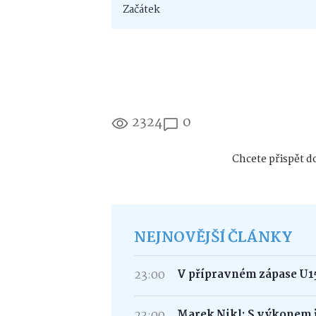
Začátek
2324
0
Chcete přispět do
NEJNOVĚJŠÍ ČLÁNKY
23:00
V přípravném zápase U15
23:00
Marek Nikl: S výkonem j