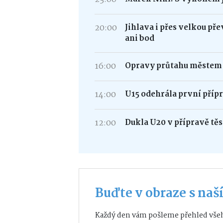
20:00
Jihlava i přes velkou p
ani bod
16:00
Opravy průtahu městem –
14:00
U15 odehrála první příp
12:00
Dukla U20 v přípravě tě
Buďte v obraze s na
Každý den vám pošleme přehled všeh