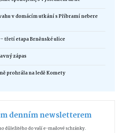
řevahu v domácím utkání s Příbramí nebere
 třetí etapa Brněnské ulice
ravný zápas
sně prohrála na ledě Komety
ším denním newsletterem
o důležitého do vaší e-mailové schránky.