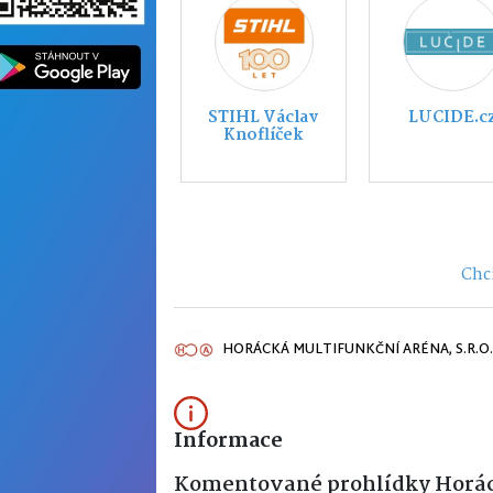
DCOMP s.r.o.
Piškůtek z.
Chci
HORÁCKÁ MULTIFUNKČNÍ ARÉNA, S.R.O.
Informace
Komentované prohlídky Horá