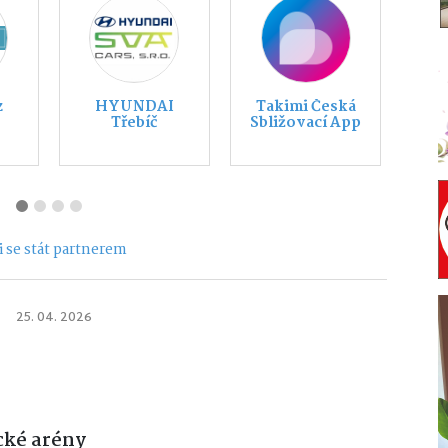
s.
Tilo Podlahové
Nábytek
studio
Polodna
 se stát partnerem
25. 04. 2026
cké arény