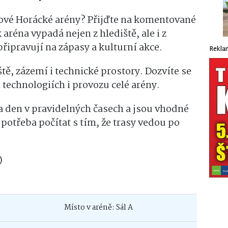
nové Horácké arény? Přijďte na komentované
aréna vypadá nejen z hlediště, ale i z
připravují na zápasy a kulturní akce.
Rekla
ě, zázemí i technické prostory. Dozvíte se
technologiích i provozu celé arény.
a den v pravidelných časech a jsou vhodné
 potřeba počítat s tím, že trasy vedou po
)
Místo v aréně: Sál A