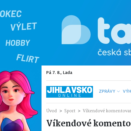
Pá 7. 8., Lada
ZPRÁVY
VÝH
Úvod
Sport
Víkendové komentovan
Víkendové komento