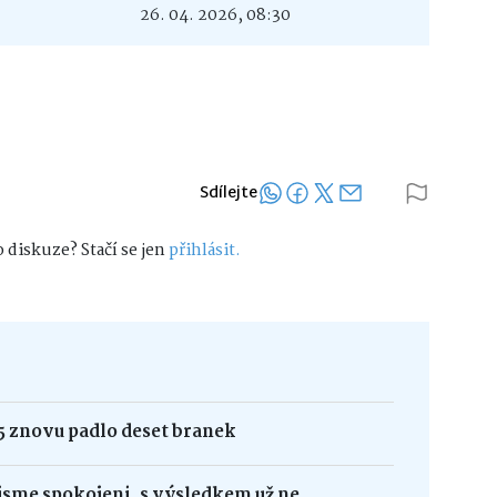
26. 04. 2026, 08:30
Sdílejte
 diskuze? Stačí se jen
přihlásit.
 znovu padlo deset branek
sme spokojeni, s výsledkem už ne