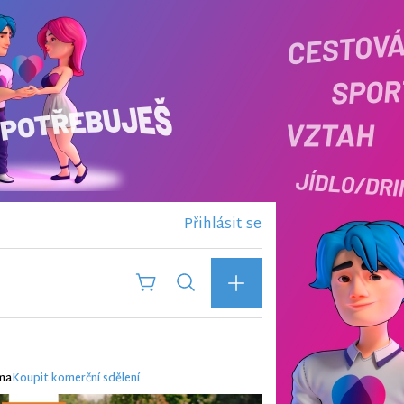
Přihlásit se
ma
Koupit komerční sdělení