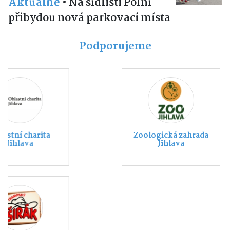
Aktuálně
•
Na sídlišti Polní
přibydou nová parkovací místa
Podporujeme
Zoologická zahrada
Jihlava