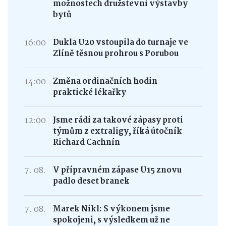
možnostech družstevní výstavby
bytů
16:00
Dukla U20 vstoupila do turnaje ve
Zlíně těsnou prohrou s Porubou
14:00
Změna ordinačních hodin
praktické lékařky
12:00
Jsme rádi za takové zápasy proti
týmům z extraligy, říká útočník
Richard Cachnín
7. 08.
V přípravném zápase U15 znovu
padlo deset branek
7. 08.
Marek Nikl: S výkonem jsme
spokojeni, s výsledkem už ne