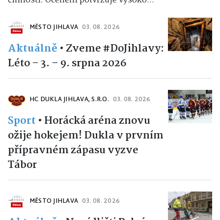
činnosti. Ocenění potvrzuje vysoko...
MĚSTO JIHLAVA
03. 08. 2026
Aktuálně
•
Zveme #DoJihlavy:
Léto – 3. – 9. srpna 2026
HC DUKLA JIHLAVA, S.R.O.
03. 08. 2026
Sport
•
Horácká aréna znovu
ožije hokejem! Dukla v prvním
přípravném zápasu vyzve
Tábor
MĚSTO JIHLAVA
03. 08. 2026