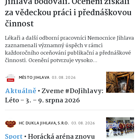
Jihlava bodovali. Ocenění získali
za vědeckou práci i přednáškovou
činnost
Lékaři a další odborní pracovníci Nemocnice Jihlava
zaznamenali významný úspěch v rámci
každoročního oceňování publikační a přednáškové
činnosti. Ocenění potvrzuje vysoko...
MĚSTO JIHLAVA
03. 08. 2026
Aktuálně
•
Zveme #DoJihlavy:
Léto – 3. – 9. srpna 2026
HC DUKLA JIHLAVA, S.R.O.
03. 08. 2026
Sport
•
Horácká aréna znovu