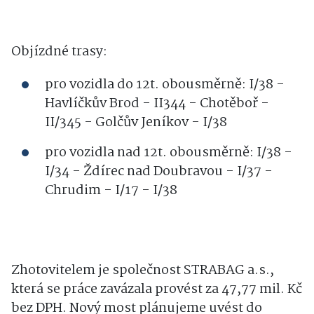
Objízdné trasy:
pro vozidla do 12t. obousměrně: I/38 -
Havlíčkův Brod - II344 - Chotěboř -
II/345 - Golčův Jeníkov - I/38
pro vozidla nad 12t. obousměrně: I/38 -
I/34 - Ždírec nad Doubravou - I/37 -
Chrudim - I/17 - I/38
Zhotovitelem je společnost STRABAG a.s.,
která se práce zavázala provést za 47,77 mil. Kč
bez DPH. Nový most plánujeme uvést do