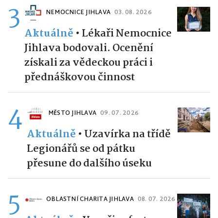
3
NEMOCNICE JIHLAVA
03. 08. 2026
Aktuálně
•
Lékaři Nemocnice
Jihlava bodovali. Ocenění
získali za vědeckou práci i
přednáškovou činnost
4
MĚSTO JIHLAVA
09. 07. 2026
Aktuálně
•
Uzavírka na třídě
Legionářů se od pátku
přesune do dalšího úseku
5
OBLASTNÍ CHARITA JIHLAVA
08. 07. 2026