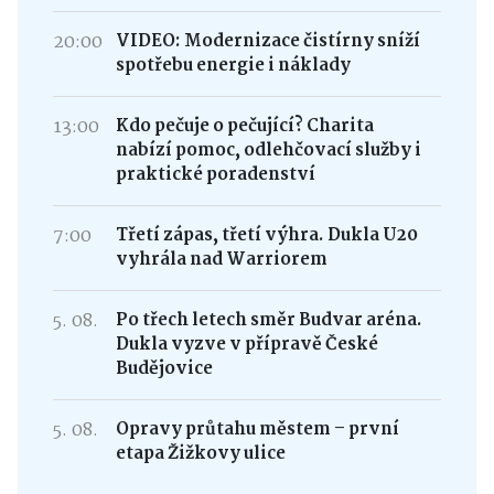
20:00
VIDEO: Modernizace čistírny sníží
spotřebu energie i náklady
13:00
Kdo pečuje o pečující? Charita
nabízí pomoc, odlehčovací služby i
praktické poradenství
7:00
Třetí zápas, třetí výhra. Dukla U20
vyhrála nad Warriorem
5. 08.
Po třech letech směr Budvar aréna.
Dukla vyzve v přípravě České
Budějovice
5. 08.
Opravy průtahu městem – první
etapa Žižkovy ulice