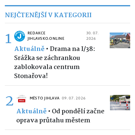
NEJČTENĚJŠÍ V KATEGORII
1
REDAKCE
30. 07.
JIHLAVSKO.ONLINE
2026
Aktuálně
•
Drama na I/38:
Srážka se záchrankou
zablokovala centrum
Stonařova!
2
MĚSTO JIHLAVA
09. 07. 2026
Aktuálně
•
Od pondělí začne
oprava průtahu městem