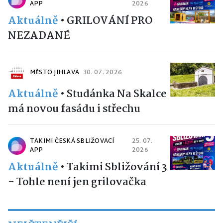
APP
2026
Aktuálně
•
GRILOVÁNÍ PRO
NEZADANÉ
MĚSTO JIHLAVA
30. 07. 2026
Aktuálně
•
Studánka Na Skalce
má novou fasádu i střechu
TAKIMI ČESKÁ SBLIŽOVACÍ
25. 07.
APP
2026
Aktuálně
•
Takimi Sbližování 3
- Tohle není jen grilovačka