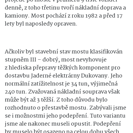
projede po mostě v průměru 9 tisíc vozidel
denně, z toho třetinu tvoří nákladní doprava a
kamiony. Most pochází z roku 1982 a před 17
lety byl naposledy opraven.
Ačkoliv byl stavební stav mostu klasifikován
stupněm III – dobrý, most nevyhovuje
z hlediska přepravy těžkých komponent pro
dostavbu Jaderné elektrárny Dukovany. Jeho
normální zatížitelnost je 34 tun, výjimečná
240 tun. Zvažovaná nákladní souprava však
může být až 3 těžší. Z toho důvodu bylo
rozhodnuto o přestavbě mostu. Zabývali jsme
se i možnostmi jeho podepření. Tuto variantu
jsme ale nakonec museli opustit. Podepření
by muselo být osazeno na celou dobu všech