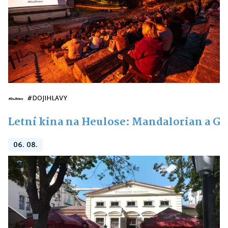
#DOJIHLAVY
Letní kina na Heulose: Mandalorian a G
06. 08.