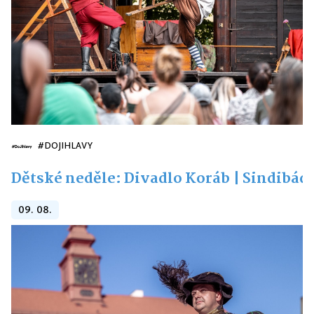
#DOJIHLAVY
Dětské neděle: Divadlo Koráb | Sindibád
09. 08.