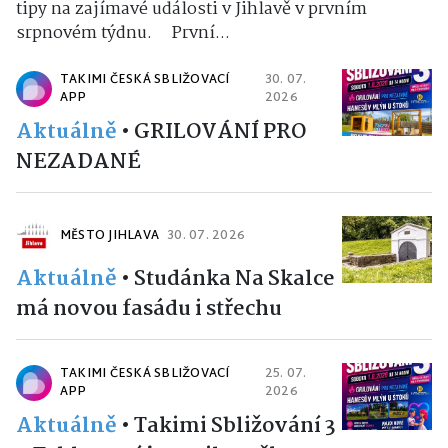
tipy na zajímavé události v Jihlavě v prvním
srpnovém týdnu. První...
TAKIMI ČESKÁ SBLIŽOVACÍ
30. 07.
APP
2026
Aktuálně
•
GRILOVÁNÍ PRO
NEZADANÉ
MĚSTO JIHLAVA
30. 07. 2026
Aktuálně
•
Studánka Na Skalce
má novou fasádu i střechu
TAKIMI ČESKÁ SBLIŽOVACÍ
25. 07.
APP
2026
Aktuálně
•
Takimi Sbližování 3