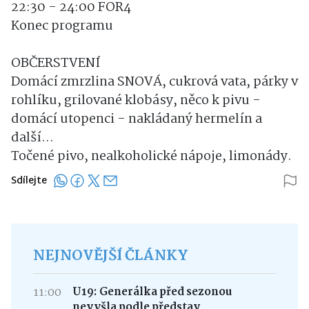
22:30 - 24:00 FOR4
Konec programu
OBČERSTVENÍ
Domácí zmrzlina SNOVÁ, cukrová vata, párky v
rohlíku, grilované klobásy, něco k pivu -
domácí utopenci - nakládaný hermelín a
další...
Točené pivo, nealkoholické nápoje, limonády.
Sdílejte
NEJNOVĚJŠÍ ČLÁNKY
11:00
U19: Generálka před sezonou
nevyšla podle představ