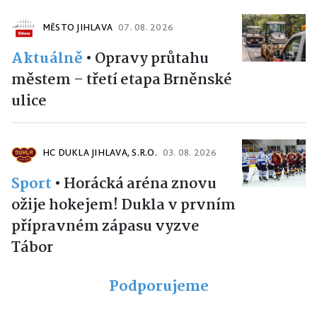
MĚSTO JIHLAVA
07. 08. 2026
Aktuálně
•
Opravy průtahu
městem – třetí etapa Brněnské
ulice
HC DUKLA JIHLAVA, S.R.O.
03. 08. 2026
Sport
•
Horácká aréna znovu
ožije hokejem! Dukla v prvním
přípravném zápasu vyzve
Tábor
Podporujeme