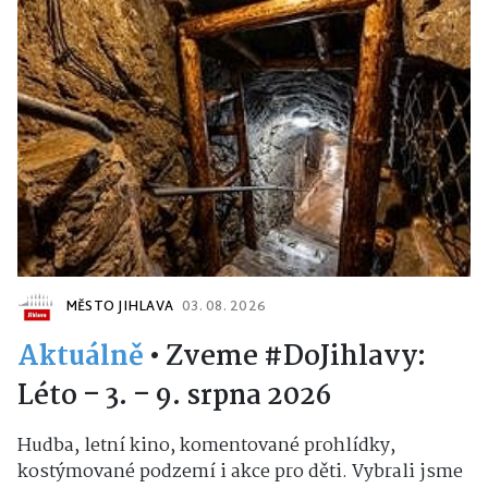
MĚSTO JIHLAVA
03. 08. 2026
Aktuálně
•
Zveme #DoJihlavy:
Léto – 3. – 9. srpna 2026
Hudba, letní kino, komentované prohlídky,
kostýmované podzemí i akce pro děti. Vybrali jsme