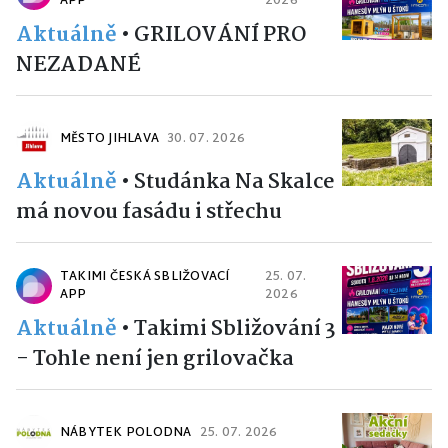
APP
2026
Aktuálně
•
GRILOVÁNÍ PRO
NEZADANÉ
MĚSTO JIHLAVA
30. 07. 2026
Aktuálně
•
Studánka Na Skalce
má novou fasádu i střechu
TAKIMI ČESKÁ SBLIŽOVACÍ
25. 07.
APP
2026
Aktuálně
•
Takimi Sbližování 3
- Tohle není jen grilovačka
NÁBYTEK POLODNA
25. 07. 2026