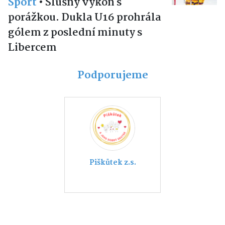
Sport
•
Slušný výkon s
porážkou. Dukla U16 prohrála
gólem z poslední minuty s
Libercem
Podporujeme
Piškůtek z.s.