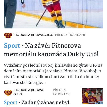
HC DUKLA JIHLAVA, S.R.O.
PŘED 15 HODINAMI
Sport
•
Na závěr Pitnerova
memoriálu kanonáda Dukly U16!
Vydařený poslední souboj jihlavského týmu U16 na
domácím memoriálu Jaroslava Pitnera! V souboji o
čtvrté místo si s velkou chutí zastřílel a do branky
karlovarské Energie...
HC DUKLA JIHLAVA,
PŘED 15
S.R.O.
HODINAMI
Sport
•
Zadaný zápas nebyl