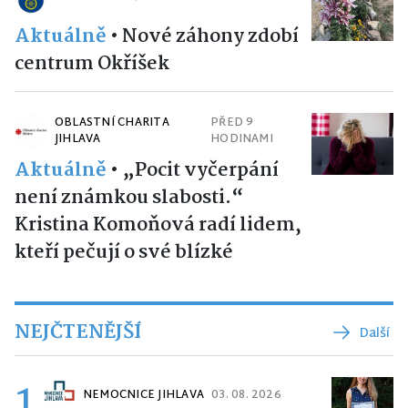
Aktuálně
•
Nové záhony zdobí
centrum Okříšek
OBLASTNÍ CHARITA
PŘED 9
JIHLAVA
HODINAMI
Aktuálně
•
„Pocit vyčerpání
není známkou slabosti.“
Kristina Komoňová radí lidem,
kteří pečují o své blízké
NEJČTENĚJŠÍ
Další
1
NEMOCNICE JIHLAVA
03. 08. 2026