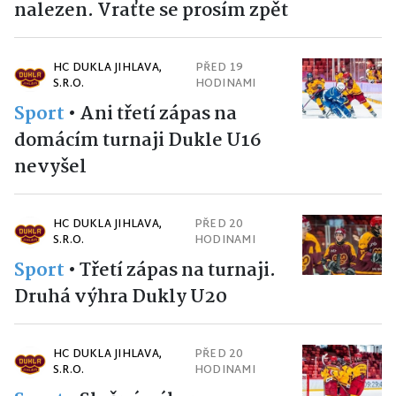
nalezen. Vraťte se prosím zpět
HC DUKLA JIHLAVA,
PŘED 19
S.R.O.
HODINAMI
Sport
•
Ani třetí zápas na
domácím turnaji Dukle U16
nevyšel
HC DUKLA JIHLAVA,
PŘED 20
S.R.O.
HODINAMI
Sport
•
Třetí zápas na turnaji.
Druhá výhra Dukly U20
HC DUKLA JIHLAVA,
PŘED 20
S.R.O.
HODINAMI