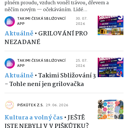
plném proudu, vzduch voněl trávou, dřevem a
něčím novým — očekáváním. Lidé...
TAKIMI ČESKÁ SBLIŽOVACÍ
30. 07.
APP
2026
Aktuálně
•
GRILOVÁNÍ PRO
NEZADANÉ
TAKIMI ČESKÁ SBLIŽOVACÍ
25. 07.
APP
2026
Aktuálně
•
Takimi Sbližování 3
- Tohle není jen grilovačka
PIŠKŮTEK Z.S.
29. 06. 2026
Kultura a volný čas
•
JEŠTĚ
JSTE NEBYLI V V PIŠKŮTKU?