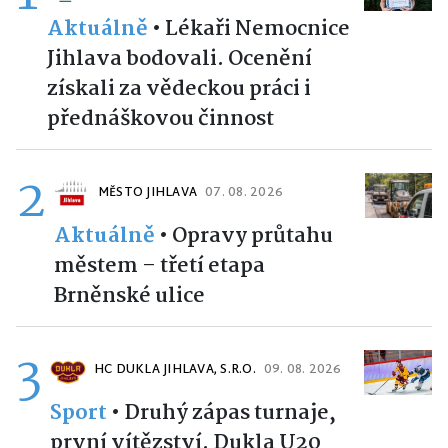
Aktuálně
•
Lékaři Nemocnice
Jihlava bodovali. Ocenění
získali za vědeckou práci i
přednáškovou činnost
2
MĚSTO JIHLAVA
07. 08. 2026
Aktuálně
•
Opravy průtahu
městem – třetí etapa
Brněnské ulice
3
HC DUKLA JIHLAVA, S.R.O.
09. 08. 2026
Sport
•
Druhý zápas turnaje,
první vítězství. Dukla U20