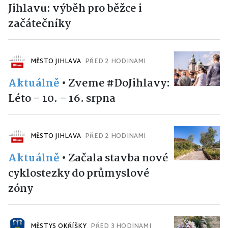
Jihlavu: výběh pro běžce i
začátečníky
MĚSTO JIHLAVA
PŘED 2 HODINAMI
Aktuálně
•
Zveme #DoJihlavy:
Léto – 10. – 16. srpna
MĚSTO JIHLAVA
PŘED 2 HODINAMI
Aktuálně
•
Začala stavba nové
cyklostezky do průmyslové
zóny
MĚSTYS OKŘÍŠKY
PŘED 3 HODINAMI