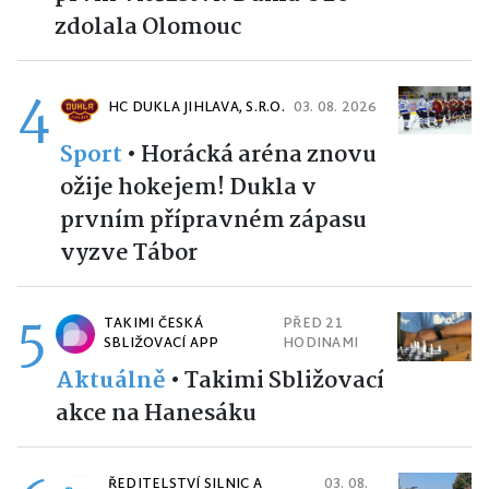
zdolala Olomouc
4
HC DUKLA JIHLAVA, S.R.O.
03. 08. 2026
Sport
•
Horácká aréna znovu
ožije hokejem! Dukla v
prvním přípravném zápasu
vyzve Tábor
5
TAKIMI ČESKÁ
PŘED 21
SBLIŽOVACÍ APP
HODINAMI
Aktuálně
•
Takimi Sbližovací
akce na Hanesáku
ŘEDITELSTVÍ SILNIC A
03. 08.