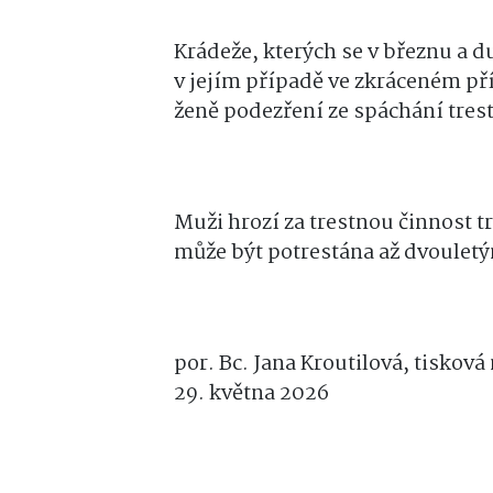
Krádeže, kterých se v březnu a d
v jejím případě ve zkráceném pří
ženě podezření ze spáchání tres
Muži hrozí za trestnou činnost tr
může být potrestána až dvoulet
por. Bc. Jana Kroutilová, tisková
29. května 2026