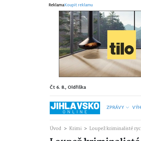
Reklama
Koupit reklamu
Čt 6. 8., Oldřiška
ZPRÁVY
VÝH
Úvod
Krimi
Loupež kriminalisté ryc