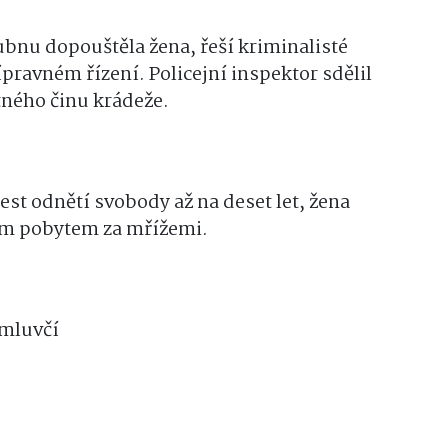
ubnu dopouštěla žena, řeší kriminalisté
pravném řízení. Policejní inspektor sdělil
tného činu krádeže.
est odnětí svobody až na deset let, žena
ým pobytem za mřížemi.
 mluvčí