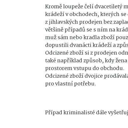
Kromě loupeže čelí dvacetiletý 
krádeží v obchodech, kterých se 
z jihlavských prodejen bez zapla
většině případů se s ním na krád
muž sám nebo kradla zboží pou
dopustili dvanácti krádeží a způs
Odcizené zboží si z prodejen odn
také například způsob, kdy žena 
prostorem vstupu do obchodu.
Odcizené zboží dvojice prodával
pro vlastní potřebu.
Případ kriminalisté dále vyšetřuj