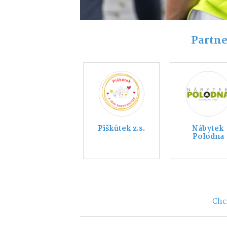
Partne
STIHL Václav
KIA Třebí
Knoflíček
Chci