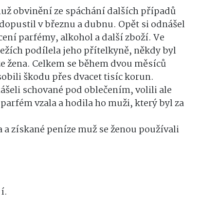
muž obvinění ze spáchání dalších případů
dopustil v březnu a dubnu. Opět si odnášel
cení parfémy, alkohol a další zboží. Ve
ežích podílela jeho přítelkyně, někdy byl
ze žena. Celkem se během dvou měsíců
obili škodu přes dvacet tisíc korun.
ášeli schované pod oblečením, volili ale
parfém vzala a hodila ho muži, který byl za
a a získané peníze muž se ženou používali
í.