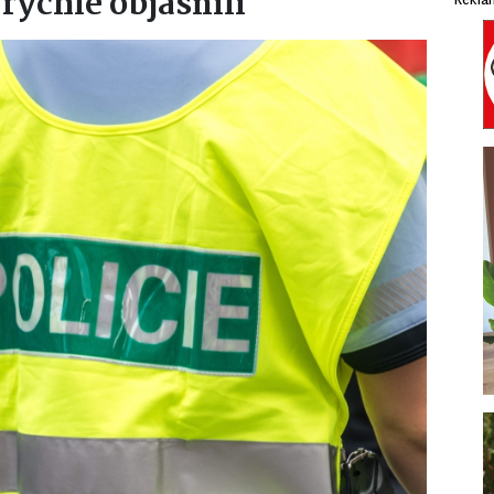
rychle objasnili
Rekla