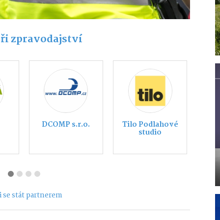
ři zpravodajství
č
Takimi Česká
HYUNDAI
Sbližovací App
Třebíč
 se stát partnerem