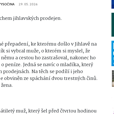
 VYSOČINA
29. 05. 2026
achem jihlavských prodejen.
žné přepadení, ke kterému došlo v Jihlavě na
ík si vybral muže, o kterém si myslel, že
 němu a cestou ho zastrašoval, nakonec ho
o peníze. Jedná se navíc o mladíka, který
h prodejnách. Na těch se podílí i jeho
je obviněn ze spáchání dvou trestných činů.
 žena.
tiletý muž, který šel před čtvrtou hodinou