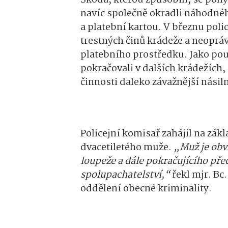
navíc společně okradli náhodnéh
a platební kartou. V březnu polic
trestných činů krádeže a neopr
platebního prostředku. Jako pouč
pokračovali v dalších krádežích,
činnosti daleko závažnější násiln
Policejní komisař zahájil na zá
dvacetiletého muže.
„Muž je obv
loupeže a dále pokračujícího pře
spolupachatelství,“
řekl mjr. Bc
oddělení obecné kriminality.