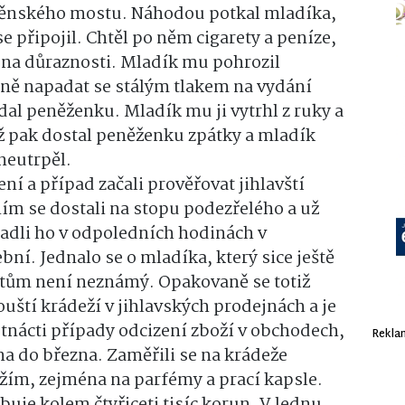
rněnského mostu. Náhodou potkal mladíka,
 se připojil. Chtěl po něm cigarety a peníze,
 na důraznosti. Mladík mu pohrozil
bně napadat se stálým tlakem na vydání
al peněženku. Mladík mu ji vytrhl z ruky a
už pak dostal peněženku zpátky a mladík
neutrpěl.
ní a případ začali prověřovat jihlavští
ím se dostali na stopu podezřelého a už
adli ho v odpoledních hodinách v
ní. Jednalo se o mladíka, který sice ještě
istům není neznámý. Opakovaně se totiž
ouští krádeží v jihlavských prodejnách a je
estnácti případy odcizení zboží v obchodech,
Rekla
dna do března. Zaměřili se na krádeže
žím, zejména na parfémy a prací kapsle.
buje kolem čtyřiceti tisíc korun. V lednu