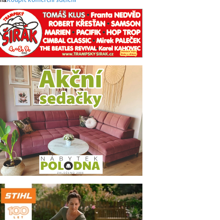
ma
Koupit komerční sdělení