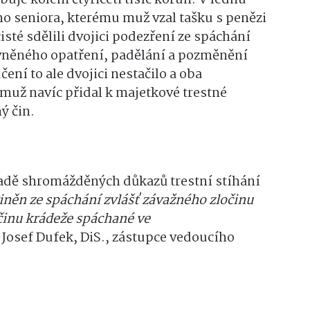
o seniora, kterému muž vzal tašku s penězi
isté sdělili dvojici podezření ze spáchání
ávněného opatření, padělání a pozměnění
ení to ale dvojici nestačilo a oba
 muž navíc přidal k majetkové trestné
ý čin.
kladě shromážděných důkazů trestní stíhání
iněn ze spáchání zvlášť závažného zločinu
činu krádeže spáchané ve
. Josef Dufek, DiS., zástupce vedoucího