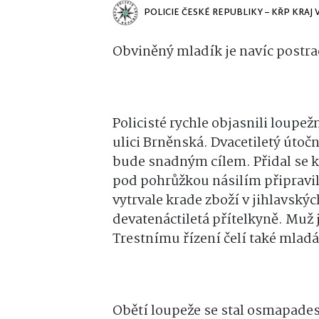
POLICIE ČESKÉ REPUBLIKY – KŘP KRAJ
Obviněný mladík je navíc postr
Policisté rychle objasnili loupe
ulici Brněnská. Dvacetiletý útočn
bude snadným cílem. Přidal se k
pod pohrůžkou násilím připravil 
vytrvale krade zboží v jihlavskýc
devatenáctiletá přítelkyně. Muž 
Trestnímu řízení čelí také mladá
Obětí loupeže se stal osmapadesá