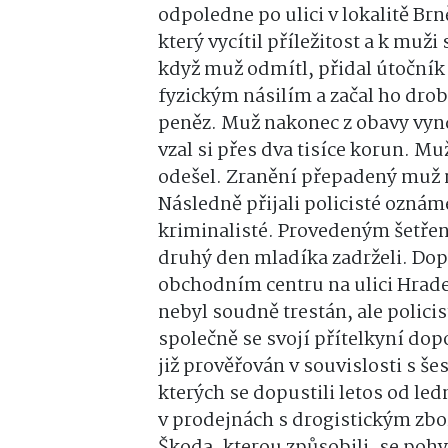
odpoledne po ulici v lokalitě B
který vycítil příležitost a k muži
když muž odmítl, přidal útočník
fyzickým násilím a začal ho dro
peněz. Muž nakonec z obavy vynd
vzal si přes dva tisíce korun. M
odešel. Zranění přepadený muž 
Následně přijali policisté oznáme
kriminalisté. Provedeným šetřen
druhý den mladíka zadrželi. Dop
obchodním centru na ulici Hradeb
nebyl soudně trestán, ale polic
společně se svojí přítelkyní dop
již prověřován v souvislosti s š
kterých se dopustili letos od le
v prodejnách s drogistickým zbo
Škoda, kterou způsobili, se pohy