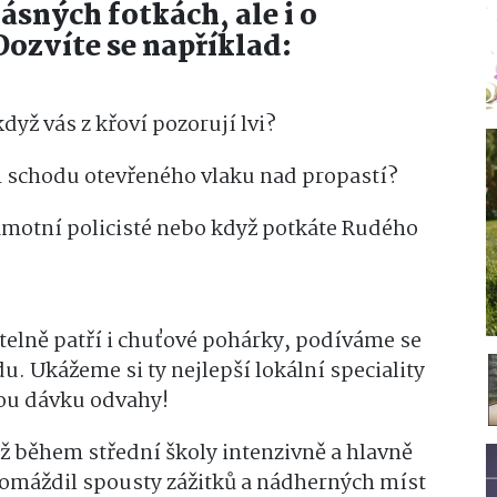
ásných fotkách, ale i o
ozvíte se například:
dyž vás z křoví pozorují lvi?
m schodu otevřeného vlaku nad propastí?
samotní policisté nebo když potkáte Rudého
telně patří i chuťové pohárky, podíváme se
. Ukážeme si ty nejlepší lokální speciality
nou dávku odvahy!
iž během střední školy intenzivně a hlavně
romáždil spousty zážitků a nádherných míst