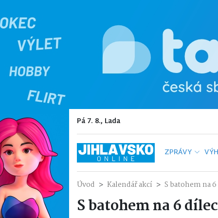
Pá 7. 8., Lada
ZPRÁVY
VÝH
Úvod
Kalendář akcí
S batohem na 6 
S batohem na 6 díle