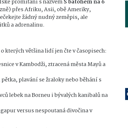
elské promítání s názvem
S batohem na 6
azně) přes Afriku, Asii, obě Ameriky,
Nečekejte žádný nudný zeměpis, ale
itků a adrenalinu.
 kterých většina lidí jen čte v časopisech:
esnice v Kambodži, ztracená města Mayů a
 pětka, plavání se žraloky nebo běhání s
vců lebek na Borneu i bývalých kanibalů na
apur versus nespoutaná divočina v