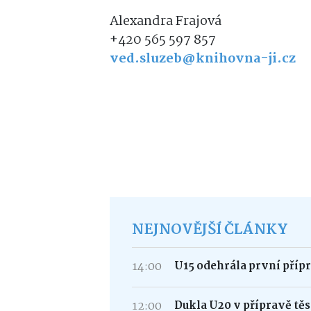
Alexandra Frajová
+420 565 597 857
ved.sluzeb@knihovna-ji.cz
NEJNOVĚJŠÍ ČLÁNKY
14:00
U15 odehrála první příp
12:00
Dukla U20 v přípravě tě