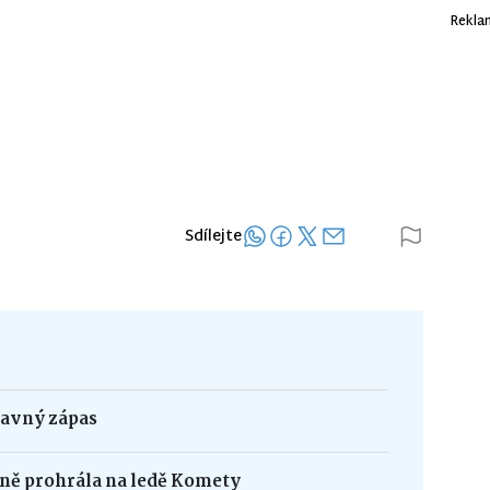
Rekla
Sdílejte
ravný zápas
sně prohrála na ledě Komety