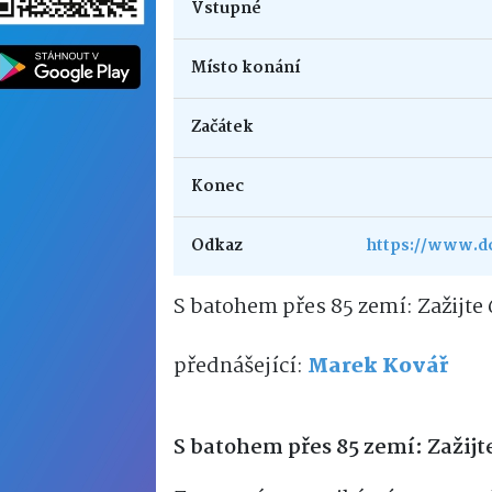
Vstupné
Místo konání
Začátek
Konec
Odkaz
https://www.do
S batohem přes 85 zemí: Zažijte
přednášející:
Marek Kovář
S batohem přes 85 zemí: Zažij