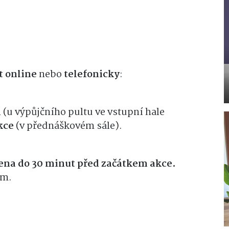
t online
nebo
telefonicky
:
m
(u výpůjčního pultu ve vstupní hale
kce
(v přednáškovém sále).
ena do 30 minut před začátkem akce.
ům.