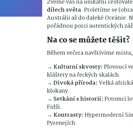
Zveme vás na unikátní cestovat
dílech světa
. Proletíme se (obr
Austrálii až do daleké Oceánie. 
pořádnou porci autentických záž
Na co se můžete těšit?
Během večera navštívíme místa, o
→ Kulturní skvosty:
Plovoucí v
kláštery na řeckých skalách.
→ Divoká příroda:
Velká africká
klokany.
→ Setkání s historií:
Potomci lo
Fidži.
→
Kontrasty:
Hypermoderní Sing
Pyrenejích.