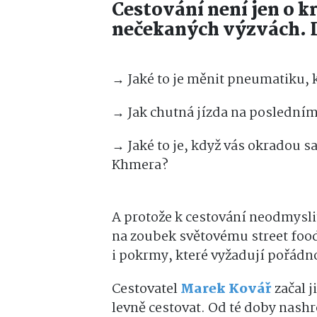
Cestování není jen o kr
nečekaných výzvách. D
→ Jaké to je měnit pneumatiku, k
→ Jak chutná jízda na poslední
→ Jaké to je, když vás okradou 
Khmera?
A protože k cestování neodmysli
na zoubek světovému street foodu
i pokrmy, které vyžadují pořád
Cestovatel
Marek Kovář
začal j
levně cestovat. Od té doby nash