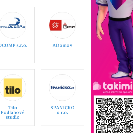
Piškůtek z.s.
KIA Třebíč
MARIAN VLK
Nábytek
Polodna