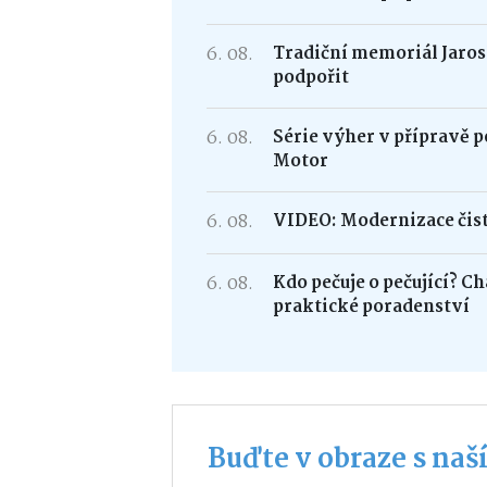
6. 08.
Tradiční memoriál Jarosl
podpořit
6. 08.
Série výher v přípravě p
Motor
6. 08.
VIDEO: Modernizace čist
6. 08.
Kdo pečuje o pečující? C
praktické poradenství
Buďte v obraze s na