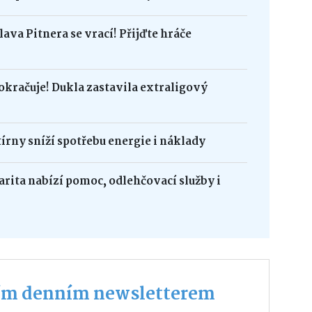
ava Pitnera se vrací! Přijďte hráče
okračuje! Dukla zastavila extraligový
írny sníží spotřebu energie i náklady
harita nabízí pomoc, odlehčovací služby i
ším denním newsletterem