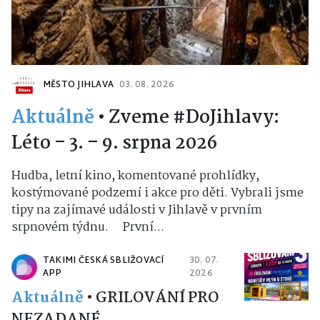
MĚSTO JIHLAVA
03. 08. 2026
Aktuálně
•
Zveme #DoJihlavy:
Léto – 3. – 9. srpna 2026
Hudba, letní kino, komentované prohlídky,
kostýmované podzemí i akce pro děti. Vybrali jsme
tipy na zajímavé události v Jihlavě v prvním
srpnovém týdnu. První...
TAKIMI ČESKÁ SBLIŽOVACÍ
30. 07.
APP
2026
Aktuálně
•
GRILOVÁNÍ PRO
NEZADANÉ