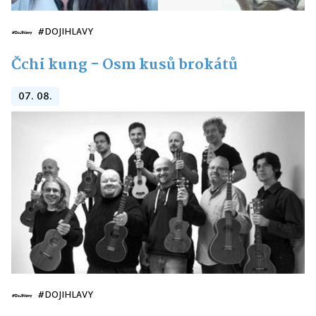
#DOJIHLAVY
Čchi kung - Osm kusů brokátů
07. 08.
#DOJIHLAVY