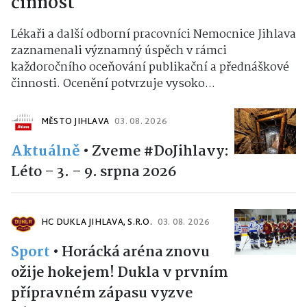
činnost
Lékaři a další odborní pracovníci Nemocnice Jihlava
zaznamenali významný úspěch v rámci
každoročního oceňování publikační a přednáškové
činnosti. Ocenění potvrzuje vysoko...
MĚSTO JIHLAVA
03. 08. 2026
Aktuálně
•
Zveme #DoJihlavy:
Léto – 3. – 9. srpna 2026
HC DUKLA JIHLAVA, S.R.O.
03. 08. 2026
Sport
•
Horácká aréna znovu
ožije hokejem! Dukla v prvním
přípravném zápasu vyzve