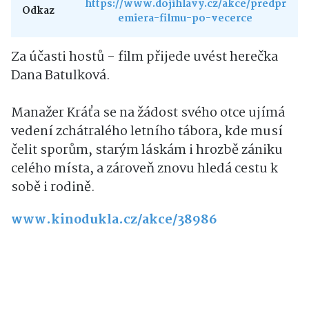
https://www.dojihlavy.cz/akce/predpr
Odkaz
emiera-filmu-po-vecerce
Za účasti hostů - film přijede uvést herečka
Dana Batulková.
Manažer Kráťa se na žádost svého otce ujímá
vedení zchátralého letního tábora, kde musí
čelit sporům, starým láskám i hrozbě zániku
celého místa, a zároveň znovu hledá cestu k
sobě i rodině.
www.kinodukla.cz/akce/38986