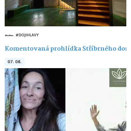
#DOJIHLAVY
Komentovaná prohlídka Stříbrného do
07. 08.