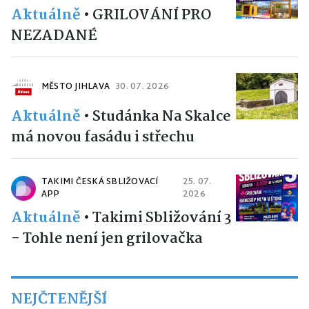
Aktuálně
•
GRILOVÁNÍ PRO
NEZADANÉ
MĚSTO JIHLAVA
30. 07. 2026
Aktuálně
•
Studánka Na Skalce
má novou fasádu i střechu
TAKIMI ČESKÁ SBLIŽOVACÍ
25. 07.
APP
2026
Aktuálně
•
Takimi Sbližování 3
- Tohle není jen grilovačka
NEJČTENĚJŠÍ