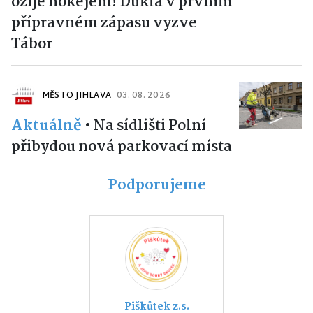
ožije hokejem! Dukla v prvním
přípravném zápasu vyzve
Tábor
MĚSTO JIHLAVA
03. 08. 2026
Aktuálně
•
Na sídlišti Polní
přibydou nová parkovací místa
Podporujeme
Piškůtek z.s.