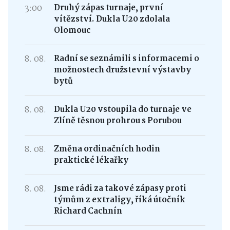
3:00
Druhý zápas turnaje, první
vítězství. Dukla U20 zdolala
Olomouc
8. 08.
Radní se seznámili s informacemi o
možnostech družstevní výstavby
bytů
8. 08.
Dukla U20 vstoupila do turnaje ve
Zlíně těsnou prohrou s Porubou
8. 08.
Změna ordinačních hodin
praktické lékařky
8. 08.
Jsme rádi za takové zápasy proti
týmům z extraligy, říká útočník
Richard Cachnín