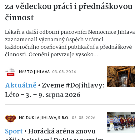
za vědeckou práci i přednáškovou
činnost
Lékaři a další odborní pracovníci Nemocnice Jihlava
zaznamenali významný úspěch v rámci
každoročního oceňování publikační a přednáškové
činnosti. Ocenění potvrzuje vysoko...
MĚSTO JIHLAVA
03. 08. 2026
Aktuálně
•
Zveme #DoJihlavy:
Léto – 3. – 9. srpna 2026
HC DUKLA JIHLAVA, S.R.O.
03. 08. 2026
Sport
•
Horácká aréna znovu