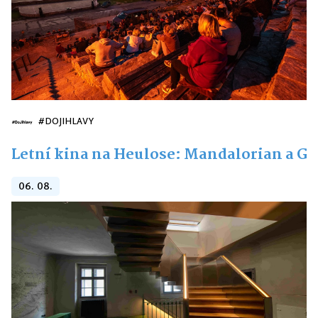
#DOJIHLAVY
Letní kina na Heulose: Mandalorian a G
06. 08.