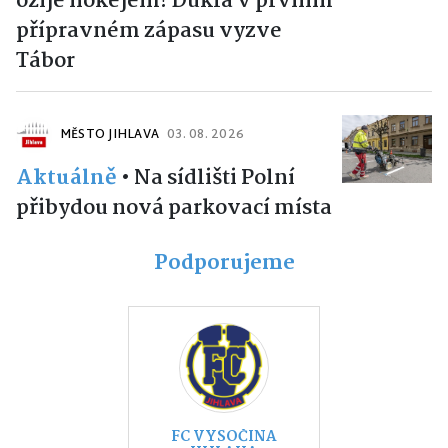
ožije hokejem! Dukla v prvním
přípravném zápasu vyzve
Tábor
MĚSTO JIHLAVA
03. 08. 2026
Aktuálně
•
Na sídlišti Polní
přibydou nová parkovací místa
Podporujeme
FC VYSOČINA