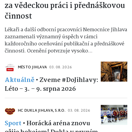
za vědeckou práci i přednáškovou
činnost
Lékaři a další odborní pracovníci Nemocnice Jihlava
zaznamenali významný úspěch v rámci
každoročního oceňování publikační a přednáškové
činnosti. Ocenění potvrzuje vysoko...
MĚSTO JIHLAVA
03. 08. 2026
Aktuálně
•
Zveme #DoJihlavy:
Léto – 3. – 9. srpna 2026
HC DUKLA JIHLAVA, S.R.O.
03. 08. 2026
Sport
•
Horácká aréna znovu