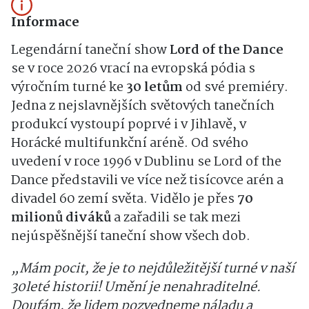
Informace
Legendární taneční show
Lord of the Dance
se v roce 2026 vrací na evropská pódia s
výročním turné ke
30 letům
od své premiéry.
Jedna z nejslavnějších světových tanečních
produkcí vystoupí poprvé i v Jihlavě, v
Horácké multifunkční aréně. Od svého
uvedení v roce 1996 v Dublinu se Lord of the
Dance představili ve více než tisícovce arén a
divadel 60 zemí světa. Vidělo je přes
70
milionů diváků
a zařadili se tak mezi
nejúspěšnější taneční show všech dob.
„Mám pocit, že je to nejdůležitější turné v naší
30leté historii! Umění je nenahraditelné.
Doufám, že lidem pozvedneme náladu a