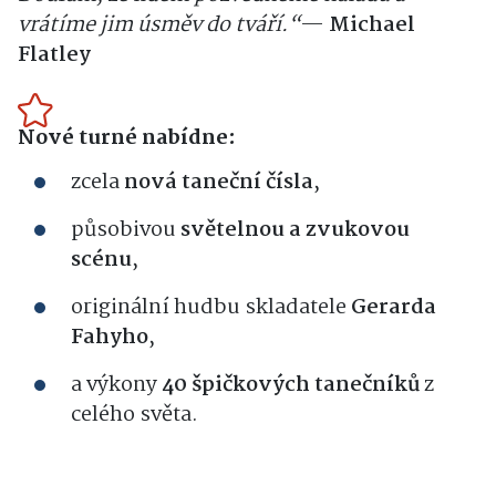
vrátíme jim úsměv do tváří.“
—
Michael
Flatley
Nové turné nabídne:
zcela
nová taneční čísla
,
působivou
světelnou a zvukovou
scénu
,
originální hudbu skladatele
Gerarda
Fahyho
,
a výkony
40 špičkových tanečníků
z
celého světa.