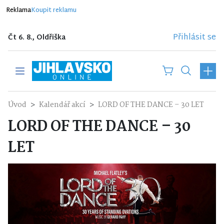
Reklama
Koupit reklamu
Přihlásit se
Čt 6. 8., Oldřiška
Úvod
Kalendář akcí
LORD OF THE DANCE – 30 LET
LORD OF THE DANCE – 30
LET