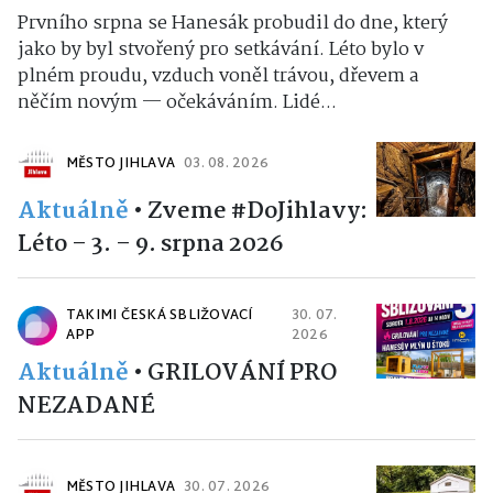
Prvního srpna se Hanesák probudil do dne, který
jako by byl stvořený pro setkávání. Léto bylo v
plném proudu, vzduch voněl trávou, dřevem a
něčím novým — očekáváním. Lidé...
MĚSTO JIHLAVA
03. 08. 2026
Aktuálně
•
Zveme #DoJihlavy:
Léto – 3. – 9. srpna 2026
TAKIMI ČESKÁ SBLIŽOVACÍ
30. 07.
APP
2026
Aktuálně
•
GRILOVÁNÍ PRO
NEZADANÉ
MĚSTO JIHLAVA
30. 07. 2026