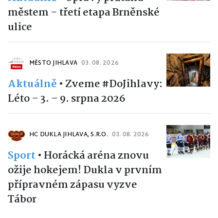
městem – třetí etapa Brněnské
ulice
MĚSTO JIHLAVA
03. 08. 2026
Aktuálně
•
Zveme #DoJihlavy:
Léto – 3. – 9. srpna 2026
HC DUKLA JIHLAVA, S.R.O.
03. 08. 2026
Sport
•
Horácká aréna znovu
ožije hokejem! Dukla v prvním
přípravném zápasu vyzve
Tábor