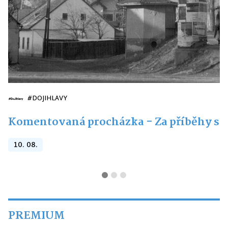
#DOJIHLAVY
Komentovaná procházka - Za příběhy st
10. 08.
PREMIUM