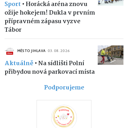
Sport
•
Horácká aréna znovu
ožije hokejem! Dukla v prvním
přípravném zápasu vyzve
Tábor
MĚSTO JIHLAVA
03. 08. 2026
Aktuálně
•
Na sídlišti Polní
přibydou nová parkovací místa
Podporujeme