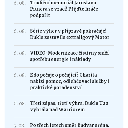
6. 08.
Tradiční memoriál Jaroslava
Pitnera se vrací! Přijďte hráče
podpořit
6. 08.
Série výher v přípravě pokračuje!
Dukla zastavila extraligový Motor
6. 08.
VIDEO: Modernizace čistírny sníží
spotřebu energie i náklady
6. 08.
Kdo pečuje o pečující? Charita
nabízí pomoc, odlehčovací služby i
praktické poradenství
6. 08.
Třetí zápas, třetí výhra. Dukla U20
vyhrála nad Warriorem
5. 08.
Po třech letech směr Budvar aréna.