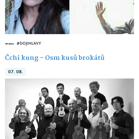
#DOJIHLAVY
Čchi kung - Osm kusů brokátů
07. 08.