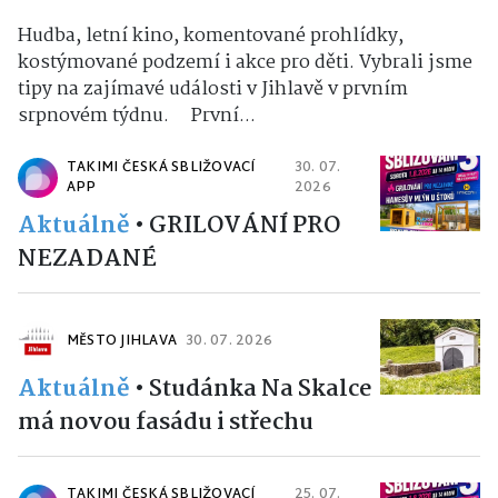
Hudba, letní kino, komentované prohlídky,
kostýmované podzemí i akce pro děti. Vybrali jsme
tipy na zajímavé události v Jihlavě v prvním
srpnovém týdnu. První...
TAKIMI ČESKÁ SBLIŽOVACÍ
30. 07.
APP
2026
Aktuálně
•
GRILOVÁNÍ PRO
NEZADANÉ
MĚSTO JIHLAVA
30. 07. 2026
Aktuálně
•
Studánka Na Skalce
má novou fasádu i střechu
TAKIMI ČESKÁ SBLIŽOVACÍ
25. 07.