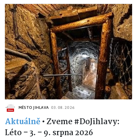
MĚSTO JIHLAVA
03. 08. 2026
Aktuálně
•
Zveme #DoJihlavy:
Léto – 3. – 9. srpna 2026