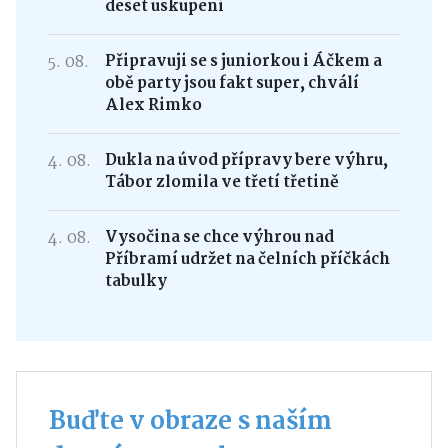
deset uskupení
5. 08.
Připravuji se s juniorkou i Áčkem a
obě party jsou fakt super, chválí
Alex Rimko
4. 08.
Dukla na úvod přípravy bere výhru,
Tábor zlomila ve třetí třetině
4. 08.
Vysočina se chce výhrou nad
Příbramí udržet na čelních příčkách
tabulky
Buďte v obraze s naším