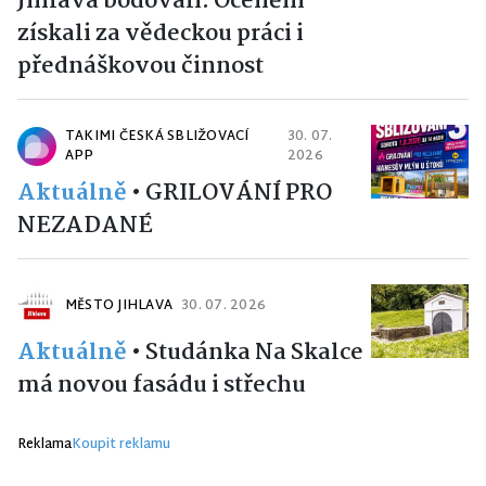
Jihlava bodovali. Ocenění
získali za vědeckou práci i
přednáškovou činnost
TAKIMI ČESKÁ SBLIŽOVACÍ
30. 07.
APP
2026
Aktuálně
•
GRILOVÁNÍ PRO
NEZADANÉ
MĚSTO JIHLAVA
30. 07. 2026
Aktuálně
•
Studánka Na Skalce
má novou fasádu i střechu
Reklama
Koupit reklamu