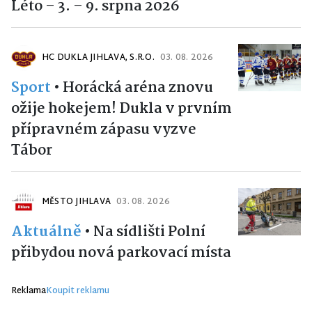
Léto – 3. – 9. srpna 2026
HC DUKLA JIHLAVA, S.R.O.
03. 08. 2026
Sport
•
Horácká aréna znovu
ožije hokejem! Dukla v prvním
přípravném zápasu vyzve
Tábor
MĚSTO JIHLAVA
03. 08. 2026
Aktuálně
•
Na sídlišti Polní
přibydou nová parkovací místa
Reklama
Koupit reklamu