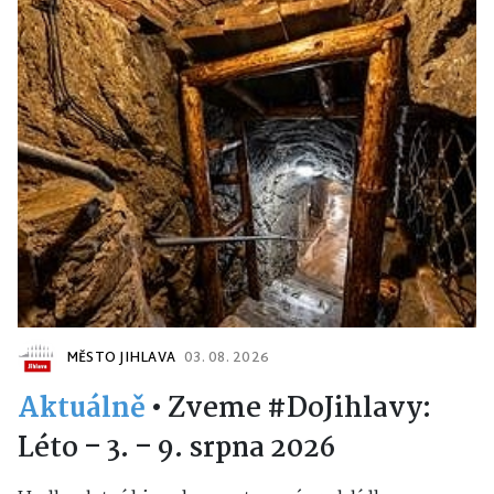
MĚSTO JIHLAVA
03. 08. 2026
Aktuálně
•
Zveme #DoJihlavy:
Léto – 3. – 9. srpna 2026