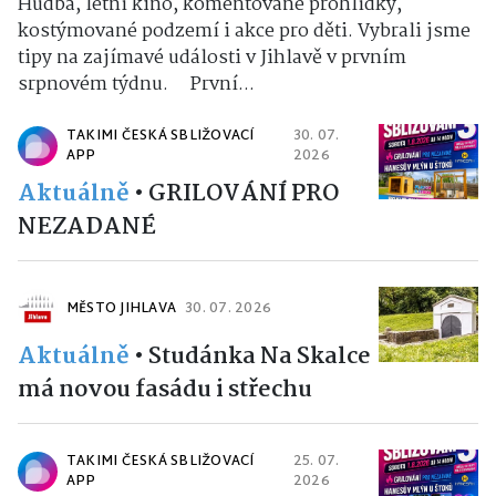
Hudba, letní kino, komentované prohlídky,
kostýmované podzemí i akce pro děti. Vybrali jsme
tipy na zajímavé události v Jihlavě v prvním
srpnovém týdnu. První...
TAKIMI ČESKÁ SBLIŽOVACÍ
30. 07.
APP
2026
Aktuálně
•
GRILOVÁNÍ PRO
NEZADANÉ
MĚSTO JIHLAVA
30. 07. 2026
Aktuálně
•
Studánka Na Skalce
má novou fasádu i střechu
TAKIMI ČESKÁ SBLIŽOVACÍ
25. 07.
APP
2026