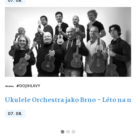
07. 08.
#DOJIHLAVY
Ukulele Orchestra jako Brno - Léto na n
07. 08.