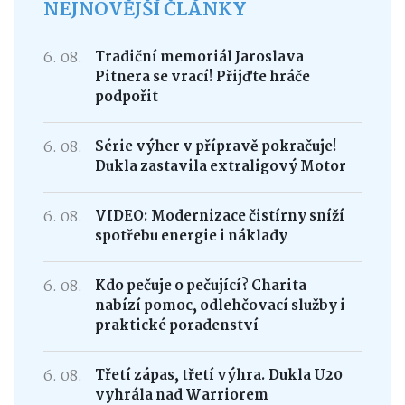
NEJNOVĚJŠÍ ČLÁNKY
6. 08.
Tradiční memoriál Jaroslava
Pitnera se vrací! Přijďte hráče
podpořit
6. 08.
Série výher v přípravě pokračuje!
Dukla zastavila extraligový Motor
6. 08.
VIDEO: Modernizace čistírny sníží
spotřebu energie i náklady
6. 08.
Kdo pečuje o pečující? Charita
nabízí pomoc, odlehčovací služby i
praktické poradenství
6. 08.
Třetí zápas, třetí výhra. Dukla U20
vyhrála nad Warriorem