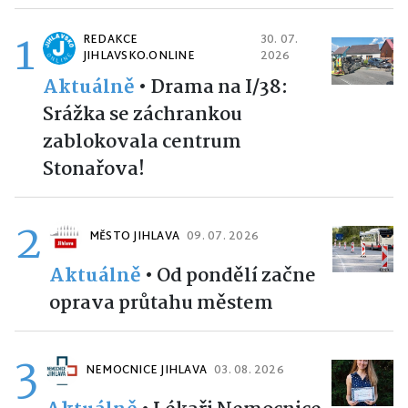
1
REDAKCE
30. 07.
JIHLAVSKO.ONLINE
2026
Aktuálně
•
Drama na I/38:
Srážka se záchrankou
zablokovala centrum
Stonařova!
2
MĚSTO JIHLAVA
09. 07. 2026
Aktuálně
•
Od pondělí začne
oprava průtahu městem
3
NEMOCNICE JIHLAVA
03. 08. 2026