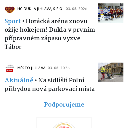
HC DUKLA JIHLAVA, S.R.O.
03. 08. 2026
Sport
•
Horácká aréna znovu
ožije hokejem! Dukla v prvním
přípravném zápasu vyzve
Tábor
MĚSTO JIHLAVA
03. 08. 2026
Aktuálně
•
Na sídlišti Polní
přibydou nová parkovací místa
Podporujeme