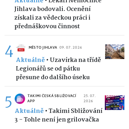
Aktuálně
•
Lékaři Nemocnice
Jihlava bodovali. Ocenění
získali za vědeckou práci i
přednáškovou činnost
4
MĚSTO JIHLAVA
09. 07. 2026
Aktuálně
•
Uzavírka na třídě
Legionářů se od pátku
přesune do dalšího úseku
5
TAKIMI ČESKÁ SBLIŽOVACÍ
25. 07.
APP
2026
Aktuálně
•
Takimi Sbližování
3 - Tohle není jen grilovačka