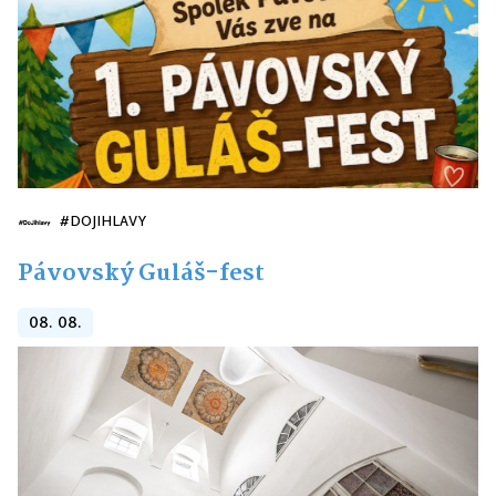
#DOJIHLAVY
Pávovský Guláš-fest
08. 08.