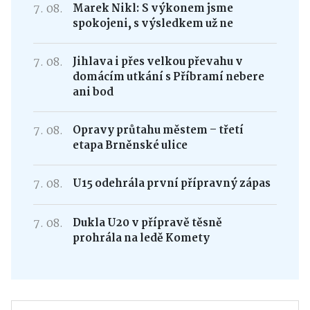
7. 08.
Marek Nikl: S výkonem jsme
spokojeni, s výsledkem už ne
7. 08.
Jihlava i přes velkou převahu v
domácím utkání s Příbramí nebere
ani bod
7. 08.
Opravy průtahu městem – třetí
etapa Brněnské ulice
7. 08.
U15 odehrála první přípravný zápas
7. 08.
Dukla U20 v přípravě těsně
prohrála na ledě Komety