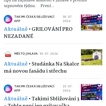
tipy na zajímavé události v Jihlavě v prvním
srpnovém týdnu. První...
TAKIMI ČESKÁ SBLIŽOVACÍ
30. 07.
APP
2026
Aktuálně
•
GRILOVÁNÍ PRO
NEZADANÉ
MĚSTO JIHLAVA
30. 07. 2026
Aktuálně
•
Studánka Na Skalce
má novou fasádu i střechu
TAKIMI ČESKÁ SBLIŽOVACÍ
25. 07.
APP
2026
Aktuálně
•
Takimi Sbližování 3