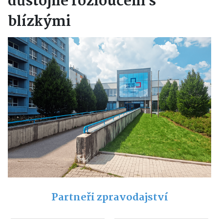
důstojné rozloučení s
blízkými
Partneři zpravodajství