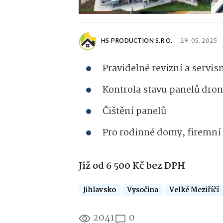
HS PRODUCTION S.R.O.
29. 05. 2025
Pravidelné revizní a servis
Kontrola stavu panelů dr
Čištění panelů
Pro rodinné domy, firemní
Již od 6 500 Kč bez DPH
Jihlavsko
Vysočina
Velké Meziříčí
2041
0