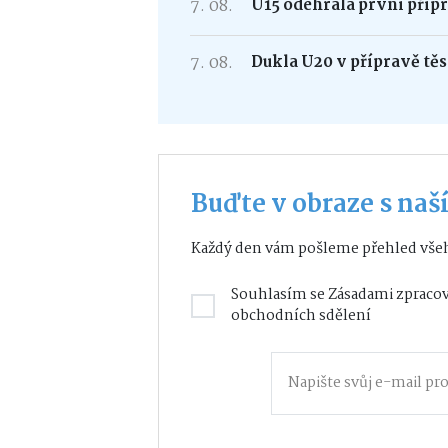
7. 08.
U15 odehrála první příp
7. 08.
Dukla U20 v přípravě tě
Buďte v obraze s na
Každý den vám pošleme přehled všeh
Souhlasím se
Zásadami zpracov
obchodních sdělení