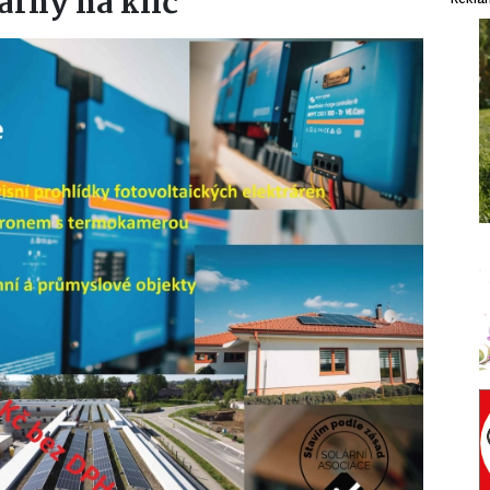
árny na klíč
Rekla