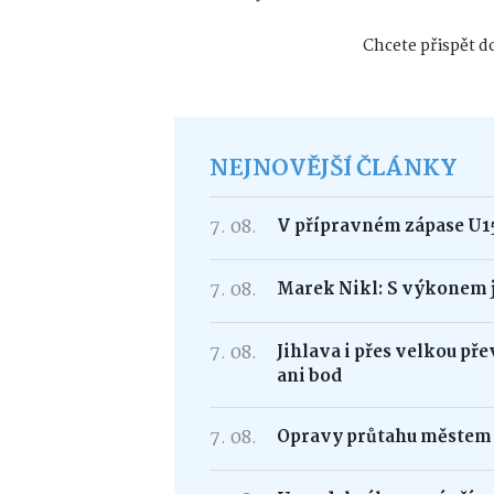
Chcete přispět do
NEJNOVĚJŠÍ ČLÁNKY
7. 08.
V přípravném zápase U15
7. 08.
Marek Nikl: S výkonem j
7. 08.
Jihlava i přes velkou p
ani bod
7. 08.
Opravy průtahu městem –