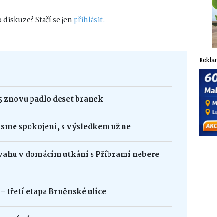
 diskuze? Stačí se jen
přihlásit.
Rekla
 znovu padlo deset branek
sme spokojeni, s výsledkem už ne
řevahu v domácím utkání s Příbramí nebere
 třetí etapa Brněnské ulice