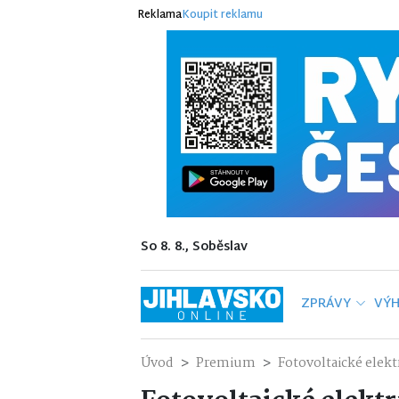
Reklama
Koupit reklamu
So 8. 8., Soběslav
ZPRÁVY
VÝH
Úvod
Premium
Fotovoltaické elekt