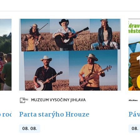
MUZEUM VYSOČINY JIHLAVA
 rodiny s dětmi
Parta starýho Hrouze
Páv
08. 08.
08.