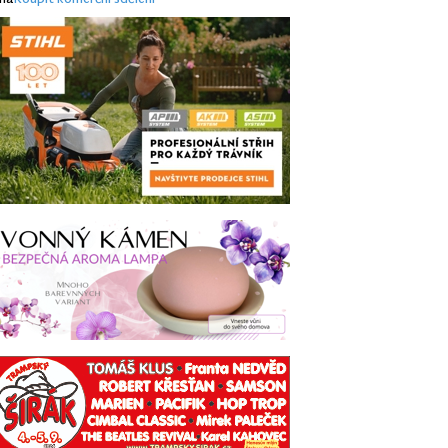
ma
Koupit komerční sdělení