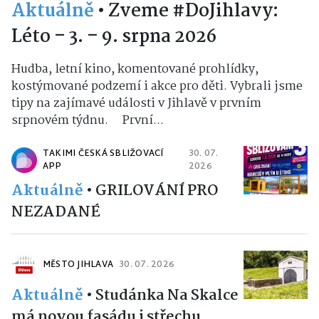
Aktuálně
•
Zveme #DoJihlavy:
Léto – 3. – 9. srpna 2026
Hudba, letní kino, komentované prohlídky,
kostýmované podzemí i akce pro děti. Vybrali jsme
tipy na zajímavé události v Jihlavě v prvním
srpnovém týdnu. První...
TAKIMI ČESKÁ SBLIŽOVACÍ
30. 07.
APP
2026
Aktuálně
•
GRILOVÁNÍ PRO
NEZADANÉ
MĚSTO JIHLAVA
30. 07. 2026
Aktuálně
•
Studánka Na Skalce
má novou fasádu i střechu