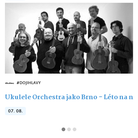
#DOJIHLAVY
Ukulele Orchestra jako Brno - Léto na n
07. 08.