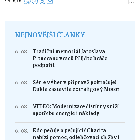
Sdílejte
NEJNOVĚJŠÍ ČLÁNKY
6. 08.
Tradiční memoriál Jaroslava
Pitnera se vrací! Přijďte hráče
podpořit
6. 08.
Série výher v přípravě pokračuje!
Dukla zastavila extraligový Motor
6. 08.
VIDEO: Modernizace čistírny sníží
spotřebu energie i náklady
6. 08.
Kdo pečuje o pečující? Charita
nabízí pomoc, odlehčovací služby i