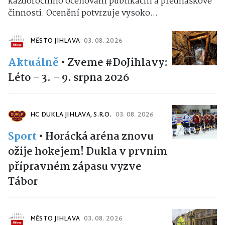
každoročního oceňování publikační a přednáškové
činnosti. Ocenění potvrzuje vysoko...
MĚSTO JIHLAVA
03. 08. 2026
Aktuálně
•
Zveme #DoJihlavy:
Léto – 3. – 9. srpna 2026
HC DUKLA JIHLAVA, S.R.O.
03. 08. 2026
Sport
•
Horácká aréna znovu
ožije hokejem! Dukla v prvním
přípravném zápasu vyzve
Tábor
MĚSTO JIHLAVA
03. 08. 2026