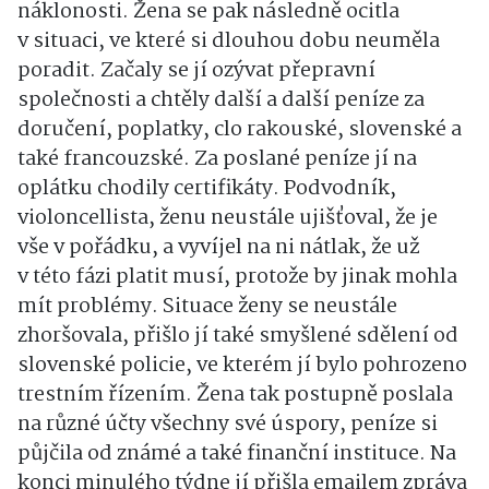
náklonosti. Žena se pak následně ocitla
v situaci, ve které si dlouhou dobu neuměla
poradit. Začaly se jí ozývat přepravní
společnosti a chtěly další a další peníze za
doručení, poplatky, clo rakouské, slovenské a
také francouzské. Za poslané peníze jí na
oplátku chodily certifikáty. Podvodník,
violoncellista, ženu neustále ujišťoval, že je
vše v pořádku, a vyvíjel na ni nátlak, že už
v této fázi platit musí, protože by jinak mohla
mít problémy. Situace ženy se neustále
zhoršovala, přišlo jí také smyšlené sdělení od
slovenské policie, ve kterém jí bylo pohrozeno
trestním řízením. Žena tak postupně poslala
na různé účty všechny své úspory, peníze si
půjčila od známé a také finanční instituce. Na
konci minulého týdne jí přišla emailem zpráva