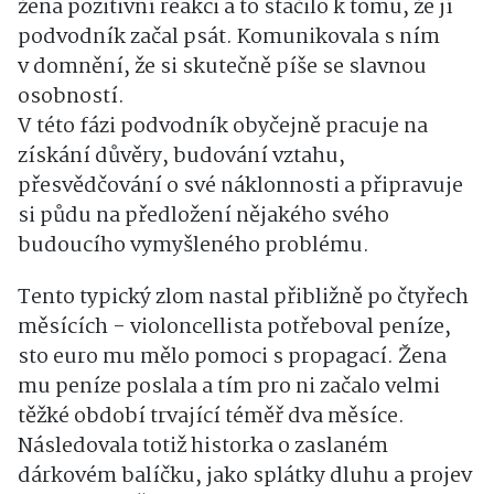
žena pozitivní reakci a to stačilo k tomu, že jí
podvodník začal psát. Komunikovala s ním
v domnění, že si skutečně píše se slavnou
osobností.
V této fázi podvodník obyčejně pracuje na
získání důvěry, budování vztahu,
přesvědčování o své náklonnosti a připravuje
si půdu na předložení nějakého svého
budoucího vymyšleného problému.
Tento typický zlom nastal přibližně po čtyřech
měsících - violoncellista potřeboval peníze,
sto euro mu mělo pomoci s propagací. Žena
mu peníze poslala a tím pro ni začalo velmi
těžké období trvající téměř dva měsíce.
Následovala totiž historka o zaslaném
dárkovém balíčku, jako splátky dluhu a projev