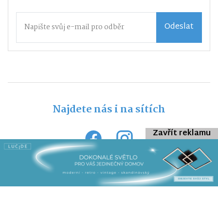
Odeslat
Najdete nás i na sítích
Zavřít reklamu
Veškerý obsah webu je chráněn autorským zákonem a bez
předchozí dohody s provozovatelem ho nelze jakkoliv kopírovat.
Všechna práva vyhrazena © 2026