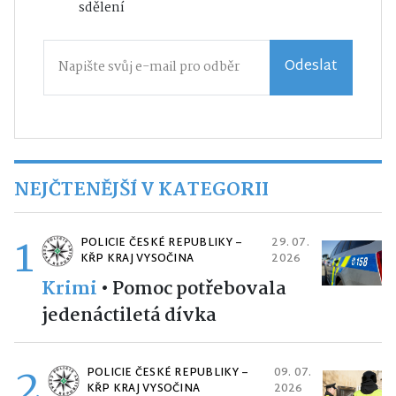
sdělení
Odeslat
NEJČTENĚJŠÍ V KATEGORII
1
POLICIE ČESKÉ REPUBLIKY –
29. 07.
KŘP KRAJ VYSOČINA
2026
Krimi
•
Pomoc potřebovala
jedenáctiletá dívka
2
POLICIE ČESKÉ REPUBLIKY –
09. 07.
KŘP KRAJ VYSOČINA
2026