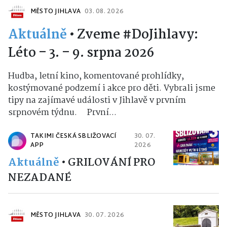
MĚSTO JIHLAVA
03. 08. 2026
Aktuálně
•
Zveme #DoJihlavy:
Léto – 3. – 9. srpna 2026
Hudba, letní kino, komentované prohlídky,
kostýmované podzemí i akce pro děti. Vybrali jsme
tipy na zajímavé události v Jihlavě v prvním
srpnovém týdnu. První...
TAKIMI ČESKÁ SBLIŽOVACÍ
30. 07.
APP
2026
Aktuálně
•
GRILOVÁNÍ PRO
NEZADANÉ
MĚSTO JIHLAVA
30. 07. 2026