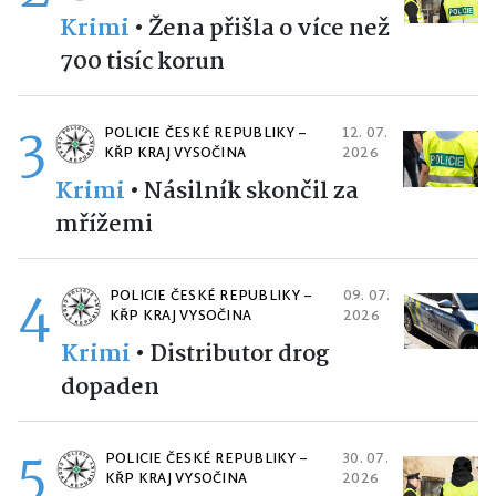
Krimi
•
Žena přišla o více než
700 tisíc korun
3
POLICIE ČESKÉ REPUBLIKY –
12. 07.
KŘP KRAJ VYSOČINA
2026
Krimi
•
Násilník skončil za
mřížemi
4
POLICIE ČESKÉ REPUBLIKY –
09. 07.
KŘP KRAJ VYSOČINA
2026
Krimi
•
Distributor drog
dopaden
5
POLICIE ČESKÉ REPUBLIKY –
30. 07.
KŘP KRAJ VYSOČINA
2026