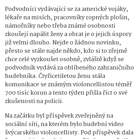
Podvodníci vydávající se za americké vojáky,
lékaře na misích, pracovníky ropných plošin,
námořníky nebo třeba známé osobnosti
zkoušejí napálit ženy a obrat je o jejich úspory
již velmi dlouho. Nejde o žádnou novinku,
přesto se stále najde někdo, kdo si to zřejmě
chce celé vyzkoušet osobně, zvláště když se
podvodník vydává za oblíbeného zahraničního
hudebníka. Čtyřicetiletou ženu stála
komunikace se známým violoncellistou téměř
700 tisíc korun a tento týden přišla říct o své
zkušenosti na policii.
Na začátku byl příspěvek zveřejněný na
sociální síti, na kterém bylo hudební video
švýcarského violoncellisty. Pod příspěvek dala