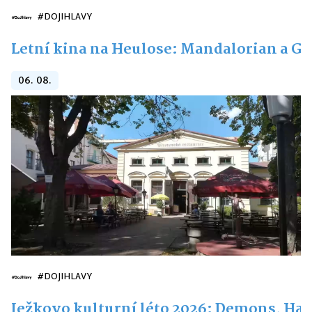
#DOJIHLAVY
Letní kina na Heulose: Mandalorian a G
06. 08.
#DOJIHLAVY
Ježkovo kulturní léto 2026: Demons, Hai