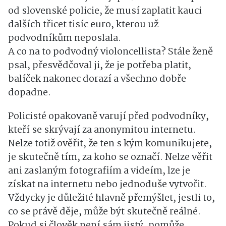
od slovenské policie, že musí zaplatit kauci
dalších třicet tisíc euro, kterou už
podvodníkům neposlala.
A co na to podvodný violoncellista? Stále ženě
psal, přesvědčoval ji, že je potřeba platit,
balíček nakonec dorazí a všechno dobře
dopadne.
Policisté opakovaně varují před podvodníky,
kteří se skrývají za anonymitou internetu.
Nelze totiž ověřit, že ten s kým komunikujete,
je skutečně tím, za koho se označí. Nelze věřit
ani zaslaným fotografiím a videím, lze je
získat na internetu nebo jednoduše vytvořit.
Vždycky je důležité hlavně přemýšlet, jestli to,
co se právě děje, může být skutečně reálné.
Pokud si člověk není sám jistý, pomůže