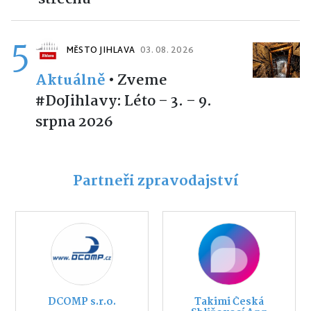
5
MĚSTO JIHLAVA
03. 08. 2026
Aktuálně
•
Zveme
#DoJihlavy: Léto – 3. – 9.
srpna 2026
Partneři zpravodajství
DCOMP s.r.o.
Takimi Česká