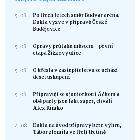
5. 08.
Po třech letech směr Budvar aréna.
Dukla vyzve v přípravě České
Budějovice
5. 08.
Opravy průtahu městem – první
etapa Žižkovy ulice
5. 08.
O křesla v zastupitelstvu se uchází
deset uskupení
5. 08.
Připravuji se s juniorkou i Áčkem a
obě party jsou fakt super, chválí
Alex Rimko
4. 08.
Dukla na úvod přípravy bere výhru,
Tábor zlomila ve třetí třetině