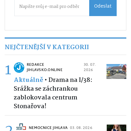
Odeslat
NEJČTENĚJŠÍ V KATEGORII
1
REDAKCE
30. 07.
JIHLAVSKO.ONLINE
2026
Aktuálně
•
Drama na I/38:
Srážka se záchrankou
zablokovala centrum
Stonařova!
2
NEMOCNICE JIHLAVA
03. 08. 2026