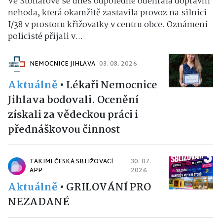
Ve Stonařově se dnes odpoledne odehrála dopravní
nehoda, která okamžitě zastavila provoz na silnici
I/38 v prostoru křižovatky v centru obce. Oznámení
policisté přijali v...
NEMOCNICE JIHLAVA
03. 08. 2026
Aktuálně
•
Lékaři Nemocnice
Jihlava bodovali. Ocenění
získali za vědeckou práci i
přednáškovou činnost
TAKIMI ČESKÁ SBLIŽOVACÍ
30. 07.
APP
2026
Aktuálně
•
GRILOVÁNÍ PRO
NEZADANÉ