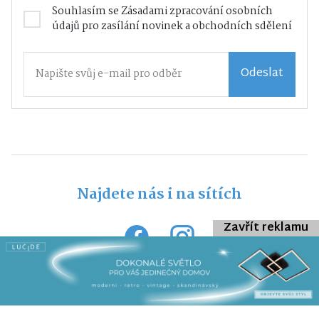
Souhlasím se
Zásadami zpracování osobních
údajů
pro zasílání novinek a obchodních sdělení
Odeslat
Najdete nás i na sítích
Zavřít reklamu
Veškerý obsah webu je chráněn autorským zákonem a bez
předchozí dohody s provozovatelem ho nelze jakkoliv kopírovat.