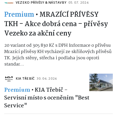
VEZEKO PŘÍVĚSY & NÁSTAVBY
05. 07. 2026
Premium
•
MRAZÍCÍ PŘÍVĚSY
TKH - Akce dobrá cena – přívěsy
Vezeko za akční ceny
20 variant od 305 830 Kč s DPH Informace o přívěsu
Mrazící přívěsy KH vycházejí ze skříňových přívěsů
TK. Jejich stěny, střecha i podlaha jsou oproti
standar...
KIA TŘEBÍČ
30. 06. 2026
Premium
•
KIA Třebíč -
Servisní místo s oceněním "Best
Service"