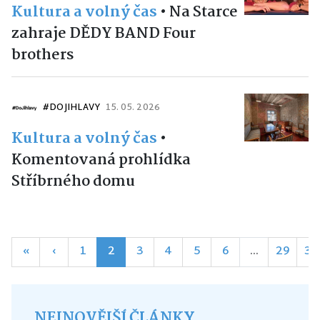
Kultura a volný čas
•
Na Starce
zahraje DĚDY BAND Four
brothers
#DOJIHLAVY
15. 05. 2026
Kultura a volný čas
•
Komentovaná prohlídka
Stříbrného domu
«
‹
1
2
3
4
5
6
...
29
30
NEJNOVĚJŠÍ ČLÁNKY