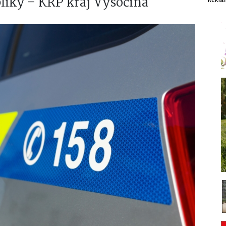
bliky – KŘP kraj Vysočina
Rekla