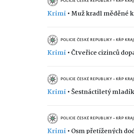
POLICIE ČESKÉ REPUBLIKY – KŘP KRA
Krimi
•
Muž kradl měděné k
POLICIE ČESKÉ REPUBLIKY – KŘP KRA
Krimi
•
Čtveřice cizinců dop
POLICIE ČESKÉ REPUBLIKY – KŘP KRA
Krimi
•
Šestnáctiletý mladí
POLICIE ČESKÉ REPUBLIKY – KŘP KRA
Krimi
•
Osm přetížených do