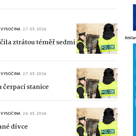
J VYSOČINA
27. 05. 2026
Rekla
čila ztrátou téměř sedmi
J VYSOČINA
27. 05. 2026
 čerpací stanice
J VYSOČINA
26. 05. 2026
ané dívce