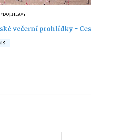
#DOJIHLAVY
ské večerní prohlídky - Cesta do pravěku
 08.