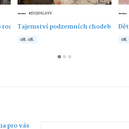
#DOJIHLAVY
 rodiny s dětmi
Tajemství podzemních chodeb
Dět
08. 08.
08.
a pro vás