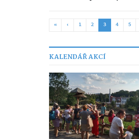
«
‹
1
2
3
4
5
KALENDÁŘ AKCÍ