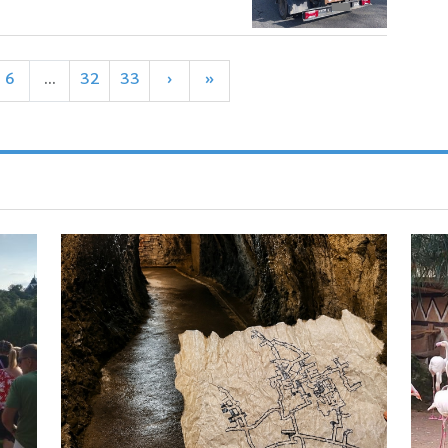
6
...
32
33
›
»