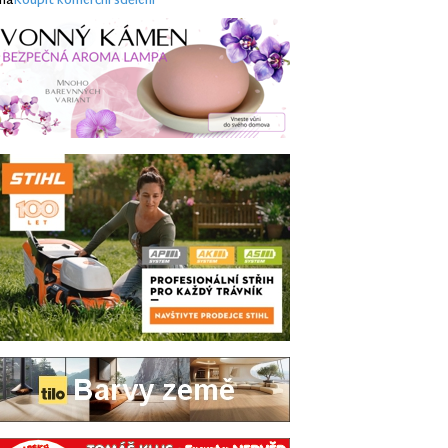
ma
Koupit komerční sdělení