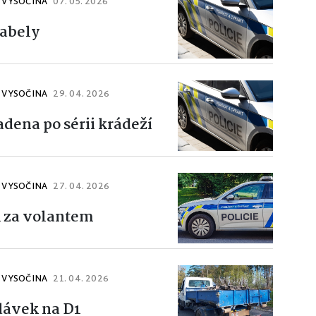
J VYSOČINA
07. 05. 2026
abely
J VYSOČINA
29. 04. 2026
adena po sérii krádeží
J VYSOČINA
27. 04. 2026
k za volantem
J VYSOČINA
21. 04. 2026
dávek na D1