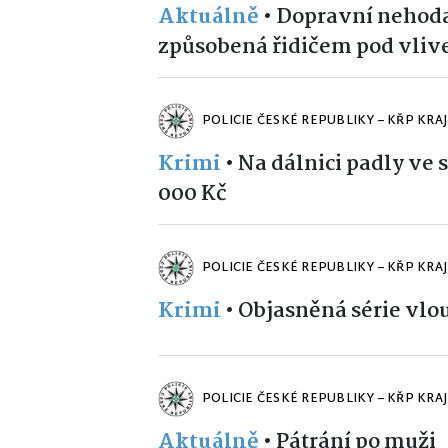
Aktuálně
•
Dopravní nehoda
způsobená řidičem pod vliv
POLICIE ČESKÉ REPUBLIKY – KŘP KRA
Krimi
•
Na dálnici padly ve s
000 Kč
POLICIE ČESKÉ REPUBLIKY – KŘP KRA
Krimi
•
Objasněná série vlo
POLICIE ČESKÉ REPUBLIKY – KŘP KRA
Aktuálně
•
Pátrání po muži