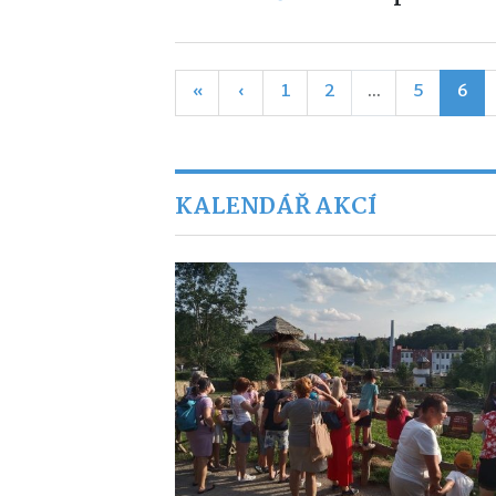
«
‹
1
2
...
5
6
KALENDÁŘ AKCÍ