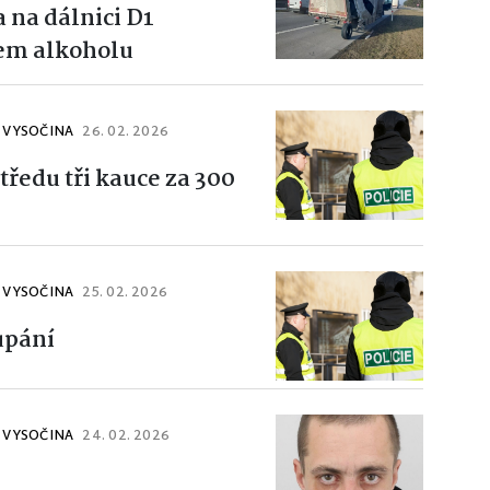
 na dálnici D1
em alkoholu
J VYSOČINA
26. 02. 2026
tředu tři kauce za 300
J VYSOČINA
25. 02. 2026
upání
J VYSOČINA
24. 02. 2026