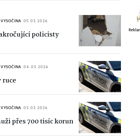
J VYSOČINA
05. 03. 2026
Rekla
kročující policisty
J VYSOČINA
04. 03. 2026
 ruce
J VYSOČINA
03. 03. 2026
uži přes 700 tisíc korun