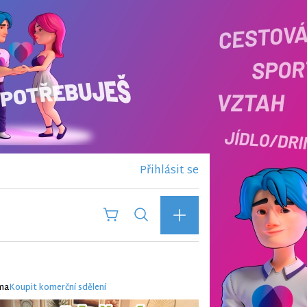
Přihlásit se
ma
Koupit komerční sdělení