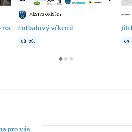
MĚSTYS OKŘÍŠKY
 rodiny s dětmi
Fotbalový víkend
Jih
08. 08.
09.
a pro vás