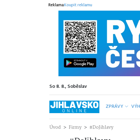
Reklama
Koupit reklamu
So 8. 8., Soběslav
ZPRÁVY
VÝH
Úvod
Firmy
#DoJihlavy