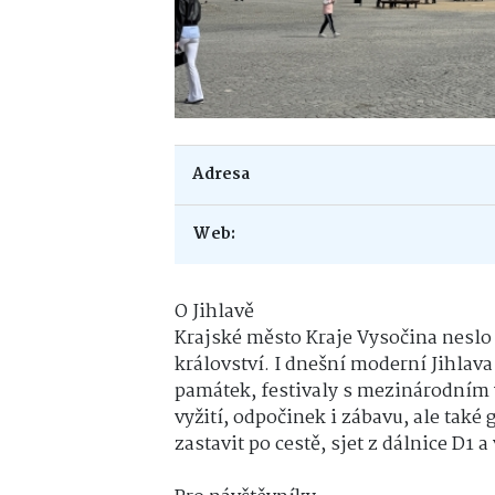
Adresa
Web:
O Jihlavě
Krajské město Kraje Vysočina neslo 
království. I dnešní moderní Jihlav
památek, festivaly s mezinárodním 
vyžití, odpočinek i zábavu, ale také
zastavit po cestě, sjet z dálnice D1 a