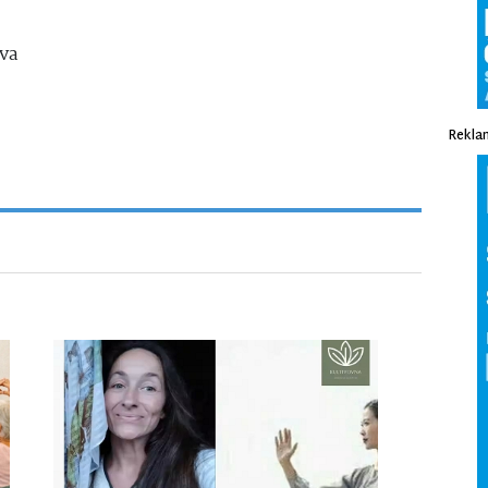
ava
Rekla