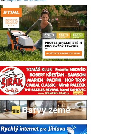
ma
Koupit komerční sdělení