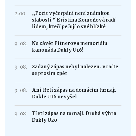
2:00
„Pocit vyčerpání není známkou
slabosti.“ Kristina Komoňová radí
lidem, kteří pečují o své blízké
9. 08.
Na závěr Pitnerova memoriálu
kanonáda Dukly U16!
9. 08.
Zadaný zápas nebyl nalezen. Vraťte
se prosím zpět
9. 08.
Ani třetí zápas na domácím turnaji
Dukle U16 nevyšel
9. 08.
Třetí zápas na turnaji. Druhá výhra
Dukly U20