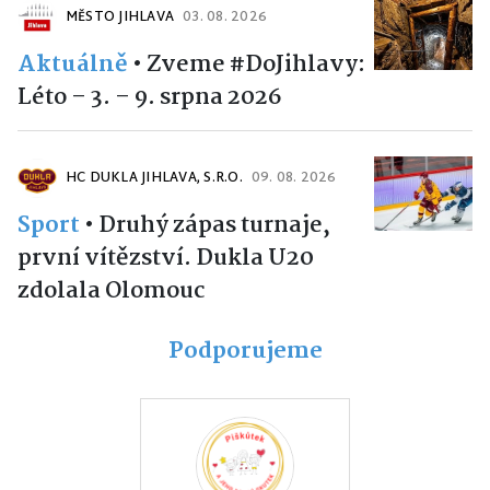
MĚSTO JIHLAVA
03. 08. 2026
Aktuálně
•
Zveme #DoJihlavy:
Léto – 3. – 9. srpna 2026
HC DUKLA JIHLAVA, S.R.O.
09. 08. 2026
Sport
•
Druhý zápas turnaje,
první vítězství. Dukla U20
zdolala Olomouc
Podporujeme