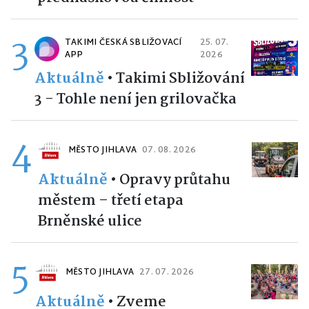
3
TAKIMI ČESKÁ SBLIŽOVACÍ
25. 07.
APP
2026
Aktuálně
•
Takimi Sbližování
3 - Tohle není jen grilovačka
4
MĚSTO JIHLAVA
07. 08. 2026
Aktuálně
•
Opravy průtahu
městem – třetí etapa
Brněnské ulice
5
MĚSTO JIHLAVA
27. 07. 2026
Aktuálně
•
Zveme