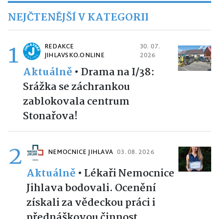
NEJČTENĚJŠÍ V KATEGORII
1
REDAKCE
30. 07.
JIHLAVSKO.ONLINE
2026
Aktuálně
•
Drama na I/38:
Srážka se záchrankou
zablokovala centrum
Stonařova!
2
NEMOCNICE JIHLAVA
03. 08. 2026
Aktuálně
•
Lékaři Nemocnice
Jihlava bodovali. Ocenění
získali za vědeckou práci i
přednáškovou činnost