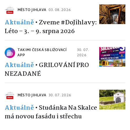
MĚSTO JIHLAVA
03. 08. 2026
Aktuálně
•
Zveme #DoJihlavy:
Léto – 3. – 9. srpna 2026
TAKIMI ČESKÁ SBLIŽOVACÍ
30. 07.
APP
2026
Aktuálně
•
GRILOVÁNÍ PRO
NEZADANÉ
MĚSTO JIHLAVA
30. 07. 2026
Aktuálně
•
Studánka Na Skalce
má novou fasádu i střechu