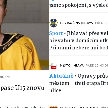
jsme spokojeni, s výsl
FC VYSOČINA JIHLAVA
PŘED 1
Sport
•
Jihlava i přes ve
převahu v domácím utk
Příbramí nebere ani bo
MĚSTO JIHLAVA
PŘED 15 HOD
Aktuálně
•
Opravy prů
DINAMI
městem – třetí etapa B
pase U15 znovu
ulice
e U15 do Prahy, kde jí ve