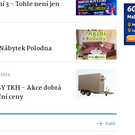
í 3 - Tohle není jen
 Nábytek Polodna
. 2026
Y TKH - Akce dobrá
ční ceny
Další