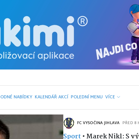
ODNÉ NABÍDKY
KALENDÁŘ AKCÍ
POLEDNÍ MENU
VÍCE
FC VYSOČINA JIHLAVA
PŘED 8
Sport
•
Marek Nikl: S 