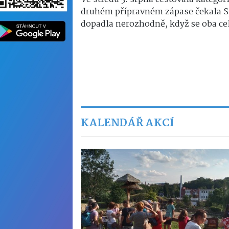
druhém přípravném zápase čekala Sp
dopadla nerozhodně, když se oba cel
KALENDÁŘ AKCÍ