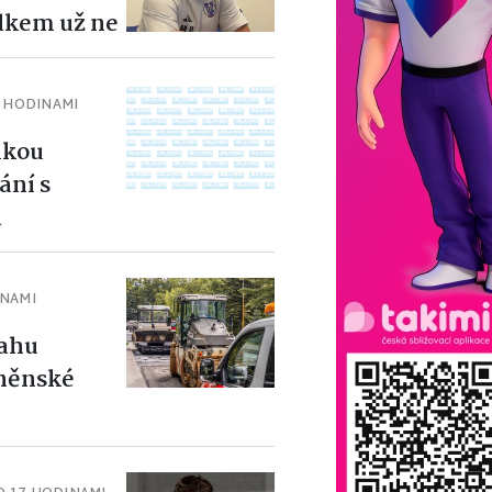
edkem už ne
1 HODINAMI
lkou
ání s
d
INAMI
tahu
rněnské