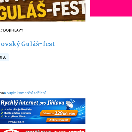
#DOJIHLAVY
ovský Guláš-fest
 08.
ma
Koupit komerční sdělení