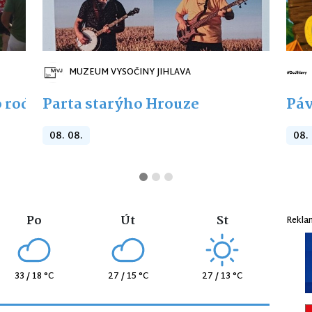
MUZEUM VYSOČINY JIHLAVA
 rodiny s dětmi
Parta starýho Hrouze
Páv
08. 08.
08.
Po
Út
St
Rekla
33 / 18 °C
27 / 15 °C
27 / 13 °C