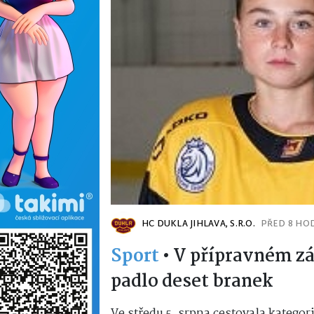
HC DUKLA JIHLAVA, S.R.O.
PŘED 8 HO
Sport
•
V přípravném zá
padlo deset branek
Ve středu 5. srpna cestovala kategori