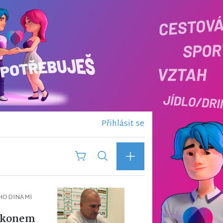
Přihlásit se
 HODINAMI
výkonem