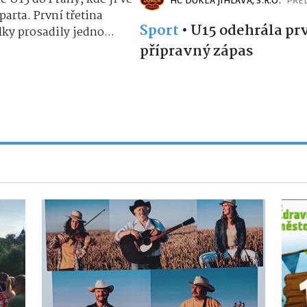
HC DUKLA JIHLAVA, S.R.O.
PŘE
arta. První třetina
Sport
•
U15 odehrála pr
ky prosadily jedno...
přípravný zápas