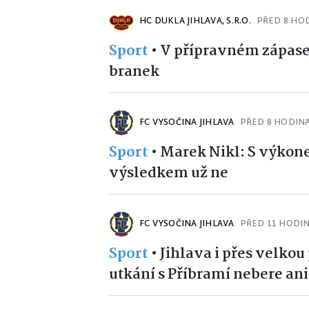
HC DUKLA JIHLAVA, S.R.O.
PŘED 8 HO
Sport
•
V přípravném zápase
branek
FC VYSOČINA JIHLAVA
PŘED 8 HODIN
Sport
•
Marek Nikl: S výkone
výsledkem už ne
FC VYSOČINA JIHLAVA
PŘED 11 HODI
Sport
•
Jihlava i přes velko
utkání s Příbramí nebere ani