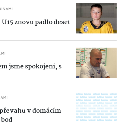
DINAMI
 U15 znovu padlo deset
AMI
m jsme spokojeni, s
NAMI
u převahu v domácím
 bod