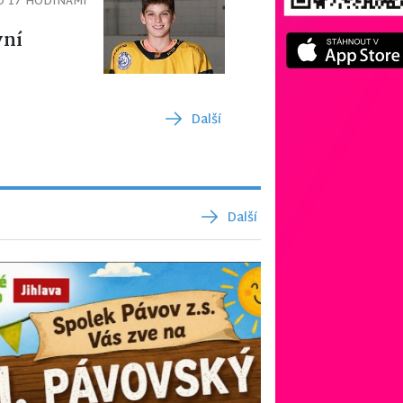
D 17 HODINAMI
vní
Další
Další