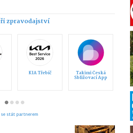
ři zpravodajství
HI
SPANÍČKO
STIHL Václav
s.r.o.
Knoflíček
 se stát partnerem