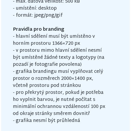
- max. datová velikost: 500 kB
- umístění: desktop
- formát: jpeg/png/gif
Pravidla pro branding
- hlavní sdělení musí být umístěno v
horním prostoru 1366×720 px
- v prostoru mimo hlavní sdělení nesmí
být umístěné žádné texty a logotypy (na
pozadí je fotografie povolena)
- grafika brandingu musí vyplňovat celý
prostor o rozměrech 2000×1400 px,
včetně prostoru pod stránkou
- pro překrytý prostor, pokud je potřeba
ho vyplnit barvou, je nutné počítat s
minimální ochrannou vzdáleností 100 px
od okraje stránky směrem dovnitř
- grafika nesmí být průhledná