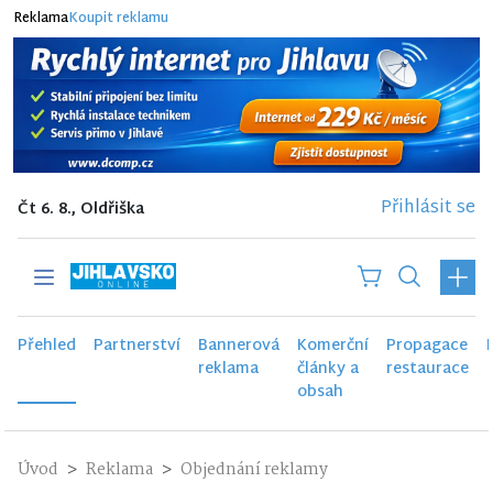
Reklama
Koupit reklamu
Přihlásit se
Čt 6. 8., Oldřiška
Přehled
Partnerství
Bannerová
Komerční
Propagace
reklama
články a
restaurace
obsah
Úvod
Reklama
Objednání reklamy